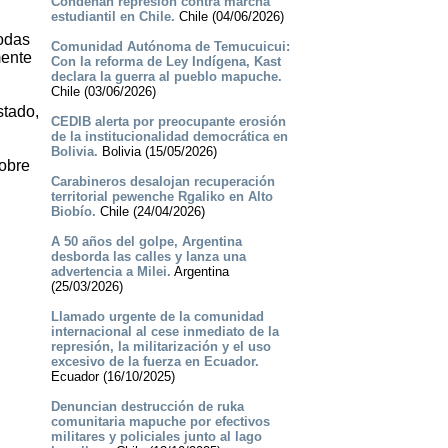
Condenan represión contra marcha
estudiantil en Chile.
Chile (04/06/2026)
todas
Comunidad Autónoma de Temucuicui:
mente
Con la reforma de Ley Indígena, Kast
declara la guerra al pueblo mapuche.
Chile (03/06/2026)
stado,
CEDIB alerta por preocupante erosión
de la institucionalidad democrática en
Bolivia.
Bolivia (15/05/2026)
sobre
Carabineros desalojan recuperación
territorial pewenche Rgaliko en Alto
Biobío.
Chile (24/04/2026)
A 50 años del golpe, Argentina
desborda las calles y lanza una
advertencia a Milei.
Argentina
(25/03/2026)
Llamado urgente de la comunidad
internacional al cese inmediato de la
represión, la militarización y el uso
excesivo de la fuerza en Ecuador.
Ecuador (16/10/2025)
Denuncian destrucción de ruka
comunitaria mapuche por efectivos
militares y policiales junto al lago