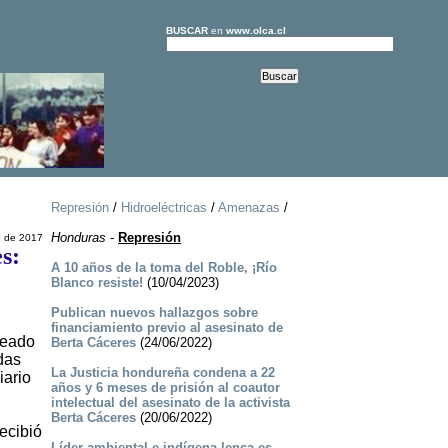
BUSCAR
en
www.olca.cl
Represión
/
Hidroeléctricas
/
Amenazas
/
Honduras
-
Represión
o de 2017
s:
A 10 años de la toma del Roble, ¡Río
Blanco resiste!
(10/04/2023)
Publican nuevos hallazgos sobre
financiamiento previo al asesinato de
neado
Berta Cáceres
(24/06/2022)
das
La Justicia hondureña condena a 22
iario
años y 6 meses de prisión al coautor
intelectual del asesinato de la activista
Berta Cáceres
(20/06/2022)
ecibió
Líder ambiental e indígena lenca es