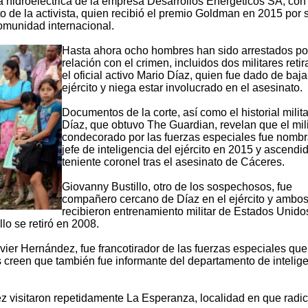
a hidroeléctrica de la empresa Desarrollos Energéticos SA, con
to de la activista, quien recibió el premio Goldman en 2015 por 
comunidad internacional.
Hasta ahora ocho hombres han sido arrestados po
relación con el crimen, incluidos dos militares reti
el oficial activo Mario Díaz, quien fue dado de baja
ejército y niega estar involucrado en el asesinato.
Documentos de la corte, así como el historial milit
Díaz, que obtuvo The Guardian, revelan que el mili
condecorado por las fuerzas especiales fue nomb
jefe de inteligencia del ejército en 2015 y ascendi
teniente coronel tras el asesinato de Cáceres.
Giovanny Bustillo, otro de los sospechosos, fue
compañero cercano de Díaz en el ejército y ambo
recibieron entrenamiento militar de Estados Unido
o se retiró en 2008.
vier Hernández, fue francotirador de las fuerzas especiales que
s creen que también fue informante del departamento de intelig
z visitaron repetidamente La Esperanza, localidad en que radi