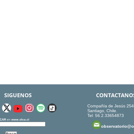
SIGUENOS
CONTACTANO
Compañía de Jesús 254
Santiago, Chile.
Tel: 56.2.33654873
CAR
en
www.olca.cl
observatorio@ol