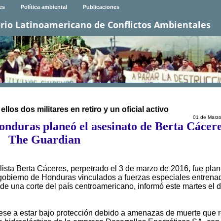
es
Política ambiental
Publicaciones
rio Latinoamericano de Conflictos Ambientales
os dos militares en retiro y un oficial activo
01 de Marz
Honduras planeó el asesinato de Berta Cácere
The Guardian
alista Berta Cáceres, perpetrado el 3 de marzo de 2016, fue pla
el gobierno de Honduras vinculados a fuerzas especiales entrena
e una corte del país centroamericano, informó este martes el d
ese a estar bajo protección debido a amenazas de muerte que r