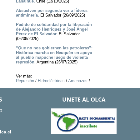
Lanalhue.
Chile (13/10/2025)
Absuelven por segunda vez a líderes
antiminería.
El Salvador (26/09/2025)
Pedido de solidaridad por la liberación
de Alejandro Henríquez y José Ángel
Pérez de El Salvador.
El Salvador
(06/08/2025)
“Que no nos gobiernen las petroleras”:
Histórica marcha en Neuquén en apoyo
al pueblo mapuche luego de violenta
represión.
Argentina (26/07/2025)
Ver más:
Represión
/
Hidroeléctricas
/
Amenazas
/
S
UNETE AL OLCA
0
ca.cl