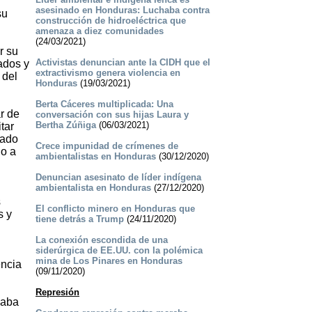
asesinado en Honduras: Luchaba contra
su
construcción de hidroeléctrica que
amenaza a diez comunidades
(24/03/2021)
r su
Activistas denuncian ante la CIDH que el
rados y
extractivismo genera violencia en
 del
Honduras
(19/03/2021)
Berta Cáceres multiplicada: Una
ar de
conversación con sus hijas Laura y
Bertha Zúñiga
(06/03/2021)
tar
rado
Crece impunidad de crímenes de
do a
ambientalistas en Honduras
(30/12/2020)
Denuncian asesinato de líder indígena
ambientalista en Honduras
(27/12/2020)
s
El conflicto minero en Honduras que
s y
tiene detrás a Trump
(24/11/2020)
La conexión escondida de una
siderúrgica de EE.UU. con la polémica
mina de Los Pinares en Honduras
encia
(09/11/2020)
Represión
caba