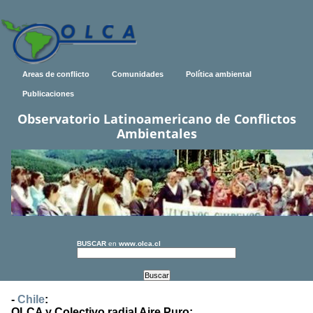
Areas de conflicto
Comunidades
Política ambiental
Publicaciones
Observatorio Latinoamericano de Conflictos
Ambientales
BUSCAR
en
www.olca.cl
-
Chile
:
OLCA y Colectivo radial Aire Puro: