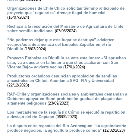
Organizaciones de Chile Chico solicitan término anticipado de
proyecto que “regulariza” drenaje ilegal de humedal
(16/07/2024)
Rechazo a la resolución del Ministerio de Agricultura de Chile
sobre semilla tradicional
(07/05/2024)
“No podemos dejar que este lugar se destruya” advierten
vecinos/as ante amenaza del Embalse Zapallar en el río
Diguillín
(18/03/2024)
Proyecto Embalse en Diguillín se vota este lunes: «Si aprueban
esto, va a quedar en la historia que ellos acabaron con San
Vicente Bajo» advierte vecina
(17/01/2024)
Productores orgánicos denuncian apropiación de semillas
ancestrales en Chiloé: Apuntan a SAG, FIA y Universidad
(22/12/2023)
RAP-Chile y organizaciones sociales y ambientales demandan a
Gobierno apoyar en Bonn prohibición gradual de plaguicidas
altamente peligrosos
(23/09/2023)
Los mercaderes de la sequía (I): Cómo se ejecutó la repartición
a destajo del río Copiapó
(06/09/2023)
La disputa entre regantes del Río Aconcagua: “La agroindustria
produce negocios, la agricultura produce comida”
(12/02/2023)