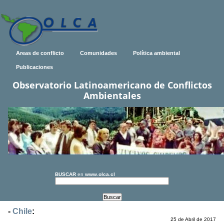
Areas de conflicto
Comunidades
Política ambiental
Publicaciones
Observatorio Latinoamericano de Conflictos
Ambientales
BUSCAR
en
www.olca.cl
-
Chile
:
25 de Abril de 2017