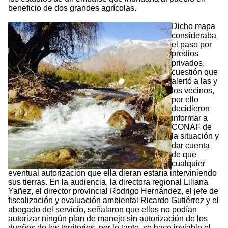
beneficio de dos grandes agrícolas.
Dicho mapa
consideraba
el paso por
predios
privados,
cuestión que
alertó a las y
los vecinos,
por ello
decidieron
informar a
CONAF de
la situación y
dar cuenta
de que
cualquier
eventual autorización que ella dieran estaría interviniendo
sus tierras. En la audiencia, la directora regional Liliana
Yañez, el director provincial Rodrigo Hernández, el jefe de
fiscalización y evaluación ambiental Ricardo Gutiérrez y el
abogado del servicio, señalaron que ellos no podían
autorizar ningún plan de manejo sin autorización de los
dueños de los territorios, por lo tanto, se hace inviable el