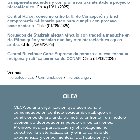
transparenta acuerdos y compromisos tras atentado a proyecto
hidroeléctrico.
Chile (10/11/2025)
Central Ralco: convenio entre la U. de Concepción y Enel
comprometía millonario pago para cumplir con proceso
sancionatorio.
Chile (01/09/2025)
Noruegos de Statkraft niegan vínculo con tragedia mapuche en
río Pilmaiquén y señalan que hay otra hidroeléctrica aguas
arriba.
Chile (23/08/2025)
Central Rucalhue: Corte Suprema da portazo a nueva consulta
indígena y ratifica permiso de CONAF.
Chile (30/06/2025)
Ver más:
Hidroeléctricas
/
Comunidades
/
Hidroituango
/
OLCA
OLCA es una organización que acompaña a
comunidades en conflicto socioambiental, que en
condiciones de profunda asimetría, enfrentan un modelo
económico depredador impuesto en los territorios.
Promovemos la participación y el protagonismo
colectivo, la sistematización y el intercambio de
experiencias y conocimientos, la articulación y el