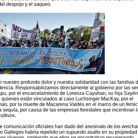
 del despojo y el saqueo.
uestro profundo dolor y nuestra solidaridad con las familias d
encia. Responsabilizamos directamente al gobierno por las ser
pu, por el encarcelamiento de Lorenza Cayuhan, su hija Sayén,
quienes están vinculados al caso Luchsinger MacKay, por el
onao, por la muerte de Macarena Valdés en el marco de un femic
la sequía, por causa de las empresas forestales que incentivan l
ultivos.
e comunicación oficiales han dado del asesinato de los weicha
o Gallegos habría repelido un supuesto asalto en su propiedad
ambos jóvenes, omitiendo que ellos se encontraban recuperando