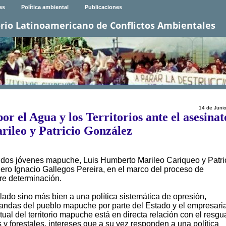
es
Política ambiental
Publicaciones
rio Latinoamericano de Conflictos Ambientales
14 de Juni
r el Agua y los Territorios ante el asesinat
rileo y Patricio González
 dos jóvenes mapuche, Luis Humberto Marileo Cariqueo y Patri
ro Ignacio Gallegos Pereira, en el marco del proceso de
bre determinación.
lado sino más bien a una política sistemática de opresión,
mandas del pueblo mapuche por parte del Estado y el empresari
ual del territorio mapuche está en directa relación con el resgu
 y forestales, intereses que a su vez responden a una política