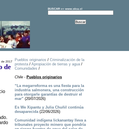
BUSCAR
en
www.olca.cl
Pueblos originarios
/
Criminalización de la
o de 2017
protesta
/
Apropiación de tierras y agua
/
o de
Comunidades
/
Chile
-
Pueblos originarios
“La megarreforma es una fiesta para la
industria salmonera, una construcción
cio
para otorgarle garantías de destruir el
mar”
(20/07/2026)
Es We Xipantu y Julia Chuñil continúa
desaparecida
(22/06/2026)
ado.
Comunidad indígena lickanantay lleva a
ardo
tribunales proyecto minero que pondría
en riesgo fuentes de agua del salar de