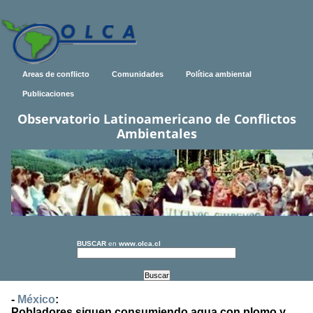
Areas de conflicto
Comunidades
Política ambiental
Publicaciones
Observatorio Latinoamericano de Conflictos
Ambientales
BUSCAR
en
www.olca.cl
-
México
:
Pobladores siguen consumiendo agua con plomo y