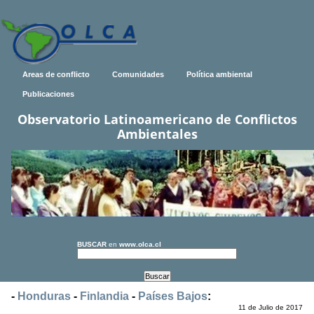
Areas de conflicto
Comunidades
Política ambiental
Publicaciones
Observatorio Latinoamericano de Conflictos
Ambientales
BUSCAR
en
www.olca.cl
-
Honduras
-
Finlandia
-
Países Bajos
:
11 de Julio de 2017