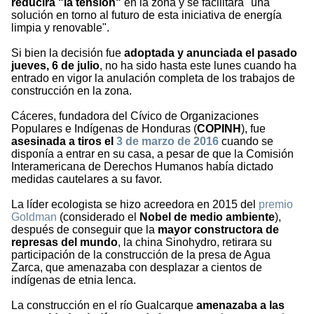
reducirá "la tensión"
en la zona y se facilitará "una
solución en torno al futuro de esta iniciativa de energía
limpia y renovable".
Si bien la decisión fue
adoptada y anunciada el pasado
jueves, 6 de julio
, no ha sido hasta este lunes cuando ha
entrado en vigor la anulación completa de los trabajos de
construcción en la zona.
Cáceres, fundadora del Cívico de Organizaciones
Populares e Indígenas de Honduras (
COPINH
), fue
asesinada a tiros el
3 de marzo de 2016
cuando se
disponía a entrar en su casa, a pesar de que la Comisión
Interamericana de Derechos Humanos había dictado
medidas cautelares a su favor.
La líder ecologista se hizo acreedora en 2015 del
premio
Goldman
(considerado el
Nobel de medio ambiente
),
después de conseguir que la
mayor constructora de
represas del mundo
, la china Sinohydro, retirara su
participación de la construcción de la presa de Agua
Zarca, que amenazaba con desplazar a cientos de
indígenas de etnia lenca.
La construcción en el río Gualcarque
amenazaba a las