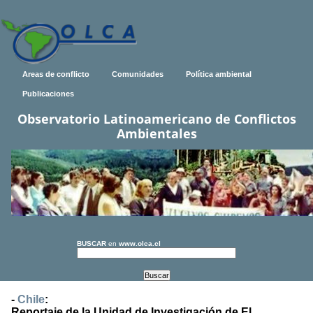
Areas de conflicto
Comunidades
Política ambiental
Publicaciones
Observatorio Latinoamericano de Conflictos
Ambientales
BUSCAR
en
www.olca.cl
-
Chile
:
Reportaje de la Unidad de Investigación de El