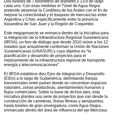
Dos túneles de 7 kilómetros de diámetro y 13,9 de largo
cada uno. Con esas medidas el Túnel de Agua Negra
pretende atravesar la Cordillera de los Andes con el fin de
mejorar la conectividad y el traspaso de mercancías entre
Argentina y Chile, específicamente entre la provincia
trasandina de San Juan y la Región de Coquimbo.
Este megaproyecto se enmarca dentro de la Iniciativa para
la Integración de la Infraestructura Regional Suramericana
(IIRSA), un foro de diálogo que desde 2010 reúne a los 12
estados que actualmente conforman la Unión de Naciones
Suramericanas (UNASUR) y cuyo objetivo es “la
planificación y desarrollo de proyectos para el
mejoramiento de la infraestructura regional de transporte,
energía y telecomunicaciones”.
El IIRSA establece diez Ejes de Integración y Desarrollo
(EIDs) a lo largo de Sudamérica, delimitando franjas
transversales entre países donde se concentran espacios
naturales, zonas productivas, asentamientos humanos y
flujos comerciales. Sobre la base de dichos ejes, esta
iniciativa plantea una serie de proyectos que van desde la
construcción de carreteras, líneas férreas y aeropuertos,
hasta túneles de gran envergadura, como Agua Negra,
enmarcado dentro del área de influencia del eje Mercosur.