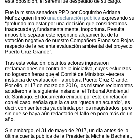
esta oposición, el seremi fue despedido de su cargo.
Fue la misma senadora PPD por Coquimbo Adriana
Muñoz quien firmó
una declaración pública
expresando su
“profundo malestar por una decisión que consideramos
inadecuada y, fundamentalmente, inoportuna. Resulta
imposible separar este repentino alejamiento, de la
votación negativa de nuestro Compañero Francisco Rojas
respecto de la reciente evaluación ambiental del proyecto
Puerto Cruz Grande”.
Tras esta votación, distintos actores ingresaron
reclamaciones en contra de la iniciativa, cuyos esfuerzos
no lograron frenar que el Comité de Ministros –tercera
instancia de evaluación– aprobara Puerto Cruz Grande.
Por ello, el 17 de marzo de 2016, los mismos reclamantes
acudieron a la siguiente instancia: el Tribunal Ambiental
de Santiago. El documento emitido por este en relación
con el caso, señala que la causa “queda en acuerdo”, es
decir, con sentencia ya definida por los magistrados, pero
sin que se haya aún redactado el fallo en poco más de un
año.
Sin embargo, el 31 de mayo de 2017, un día antes de la
última cuenta pública de la Presidenta Michelle Bachelet,