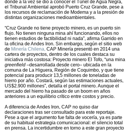
donde a la vez se dio a conocer el Túnel de Agua Negra,
el Tribunal Ambiental aprobó Puerto Cruz Grande, pese a
los recursos de reclamación de Modema y a la presión de
distintas organizaciones medioambientales.
“Cruz Grande no tiene proyecto minero, es un puerto sin
flujo. No tienen ninguna mina ahí funcionando, ellos no
tienen estudios de factibilidad ni nada”, afirma Garrido en
la oficina de Andes Iron. Sin embargo, según el sitio web
de
Minería Chilena,
CAP Minería presentó en 2014 una
cartera de proyectos, dentro de los cuales destaca su
iniciativa más costosa: Proyecto minero El Tofo, “una mina
greenfield
–desarrollada desde cero– ubicada en la
comuna de La Higuera, Región de Coquimbo, y que tiene
potencial para producir 13,5 millones de toneladas de
hierro por año. Costará, según las estimaciones actuales,
US$2.900 millones”, detalla el portal minero. Aunque el
mercado del hierro ha pasado de un boom en años
anteriores a un equilibrio crítico entre costos y precio.
A diferencia de Andes Iron, CAP no quiso dar
declaraciones tras ser consultado para este reportaje.
Pese a que el argumento fue falta de vocería, ya es parte
de su habitual estrategia comunicacional: el silencio total
en prensa. La incertidumbre en torno a este gran proyecto