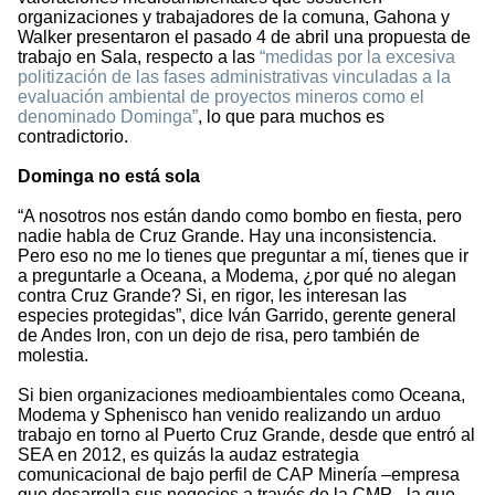
organizaciones y trabajadores de la comuna, Gahona y
Walker presentaron el pasado 4 de abril una propuesta de
trabajo en Sala, respecto a las
“medidas por la excesiva
politización de las fases administrativas vinculadas a la
evaluación ambiental de proyectos mineros como el
denominado Dominga”
, lo que para muchos es
contradictorio.
Dominga no está sola
“A nosotros nos están dando como bombo en fiesta, pero
nadie habla de Cruz Grande. Hay una inconsistencia.
Pero eso no me lo tienes que preguntar a mí, tienes que ir
a preguntarle a Oceana, a Modema, ¿por qué no alegan
contra Cruz Grande? Si, en rigor, les interesan las
especies protegidas”, dice Iván Garrido, gerente general
de Andes Iron, con un dejo de risa, pero también de
molestia.
Si bien organizaciones medioambientales como Oceana,
Modema y Sphenisco han venido realizando un arduo
trabajo en torno al Puerto Cruz Grande, desde que entró al
SEA en 2012, es quizás la audaz estrategia
comunicacional de bajo perfil de CAP Minería –empresa
que desarrolla sus negocios a través de la CMP– la que