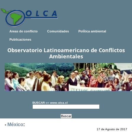
Areas de conflicto
Comunidades
Política ambiental
Publicaciones
Observatorio Latinoamericano de Conflictos
Ambientales
BUSCAR
en
www.olca.cl
-
México
:
17 de Agosto de 2017