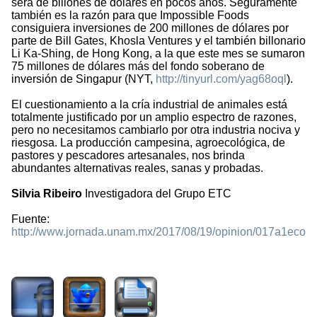
será de billones de dólares en pocos años. Seguramente
también es la razón para que Impossible Foods
consiguiera inversiones de 200 millones de dólares por
parte de Bill Gates, Khosla Ventures y el también billonario
Li Ka-Shing, de Hong Kong, a la que este mes se sumaron
75 millones de dólares más del fondo soberano de
inversión de Singapur (NYT,
http://tinyurl.com/yag68oql
).
El cuestionamiento a la cría industrial de animales está
totalmente justificado por un amplio espectro de razones,
pero no necesitamos cambiarlo por otra industria nociva y
riesgosa. La producción campesina, agroecológica, de
pastores y pescadores artesanales, nos brinda
abundantes alternativas reales, sanas y probadas.
Silvia Ribeiro
Investigadora del Grupo ETC
Fuente:
http://www.jornada.unam.mx/2017/08/19/opinion/017a1eco
3722