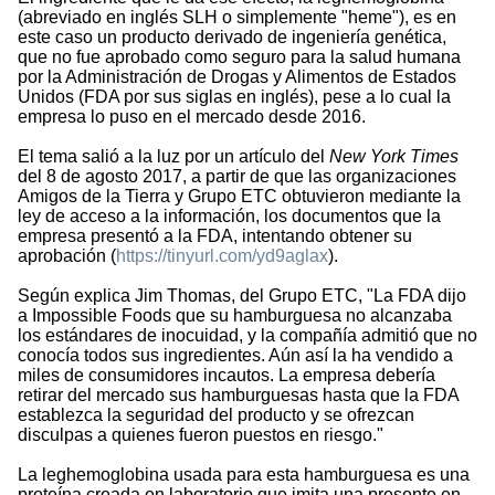
(abreviado en inglés SLH o simplemente
heme
), es en
este caso un producto derivado de ingeniería genética,
que no fue aprobado como seguro para la salud humana
por la Administración de Drogas y Alimentos de Estados
Unidos (FDA por sus siglas en inglés), pese a lo cual la
empresa lo puso en el mercado desde 2016.
El tema salió a la luz por un artículo del
New York Times
del 8 de agosto 2017, a partir de que las organizaciones
Amigos de la Tierra y Grupo ETC obtuvieron mediante la
ley de acceso a la información, los documentos que la
empresa presentó a la FDA, intentando obtener su
aprobación (
https://tinyurl.com/yd9aglax
).
Según explica Jim Thomas, del Grupo ETC,
La FDA dijo
a Impossible Foods que su hamburguesa no alcanzaba
los estándares de inocuidad, y la compañía admitió que no
conocía todos sus ingredientes. Aún así la ha vendido a
miles de consumidores incautos. La empresa debería
retirar del mercado sus hamburguesas hasta que la FDA
establezca la seguridad del producto y se ofrezcan
disculpas a quienes fueron puestos en riesgo.
La leghemoglobina usada para esta hamburguesa es una
proteína creada en laboratorio que imita una presente en