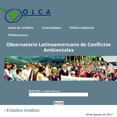
Areas de conflicto
Comunidades
Política ambiental
Publicaciones
Observatorio Latinoamericano de Conflictos
Ambientales
BUSCAR
en
www.olca.cl
-
Estados Unidos
:
19 de Agosto de 2017