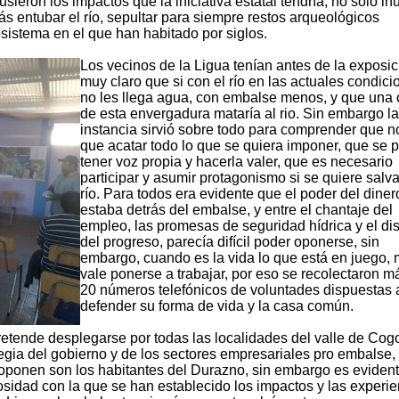
ieron los impactos que la iniciativa estatal tendría, no solo in
s entubar el río, sepultar para siempre restos arqueológicos
sistema en el que han habitado por siglos.
Los vecinos de la Ligua tenían antes de la exposic
muy claro que si con el río en las actuales condici
no les llega agua, con embalse menos, y que una 
de esta envergadura mataría al rio. Sin embargo la
instancia sirvió sobre todo para comprender que n
que acatar todo lo que se quiera imponer, que se 
tener voz propia y hacerla valer, que es necesario
participar y asumir protagonismo si se quiere salva
río. Para todos era evidente que el poder del diner
estaba detrás del embalse, y entre el chantaje del
empleo, las promesas de seguridad hídrica y el di
del progreso, parecía difícil poder oponerse, sin
embargo, cuando es la vida lo que está en juego,
vale ponerse a trabajar, por eso se recolectaron m
20 números telefónicos de voluntades dispuestas 
defender su forma de vida y la casa común.
pretende desplegarse por todas las localidades del valle de Cogo
tegia del gobierno y de los sectores empresariales pro embalse,
 oponen son los habitantes del Durazno, sin embargo es eviden
rosidad con la que se han establecido los impactos y las experi