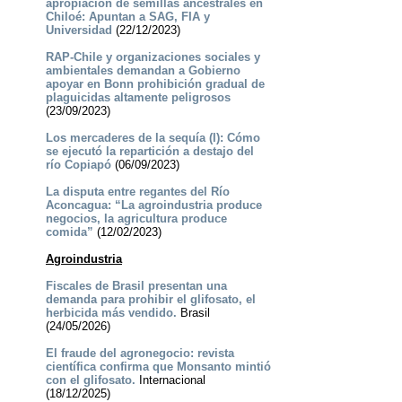
apropiación de semillas ancestrales en
Chiloé: Apuntan a SAG, FIA y
Universidad
(22/12/2023)
RAP-Chile y organizaciones sociales y
ambientales demandan a Gobierno
apoyar en Bonn prohibición gradual de
plaguicidas altamente peligrosos
(23/09/2023)
Los mercaderes de la sequía (I): Cómo
se ejecutó la repartición a destajo del
río Copiapó
(06/09/2023)
La disputa entre regantes del Río
Aconcagua: “La agroindustria produce
negocios, la agricultura produce
comida”
(12/02/2023)
Agroindustria
Fiscales de Brasil presentan una
demanda para prohibir el glifosato, el
herbicida más vendido.
Brasil
(24/05/2026)
El fraude del agronegocio: revista
científica confirma que Monsanto mintió
con el glifosato.
Internacional
(18/12/2025)