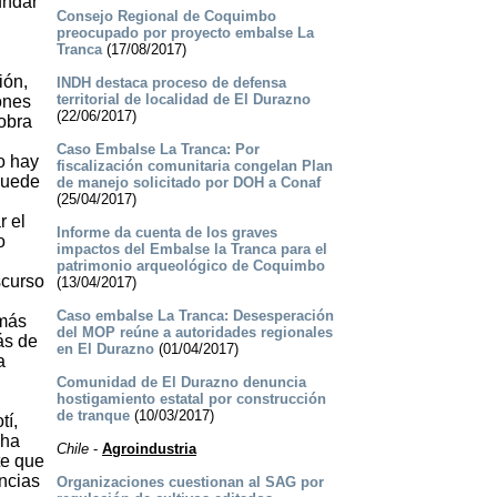
undar
Consejo Regional de Coquimbo
preocupado por proyecto embalse La
Tranca
(17/08/2017)
ión,
INDH destaca proceso de defensa
territorial de localidad de El Durazno
ones
(22/06/2017)
obra
Caso Embalse La Tranca: Por
o hay
fiscalización comunitaria congelan Plan
puede
de manejo solicitado por DOH a Conaf
(25/04/2017)
r el
Informe da cuenta de los graves
o
impactos del Embalse la Tranca para el
patrimonio arqueológico de Coquimbo
scurso
(13/04/2017)
Caso embalse La Tranca: Desesperación
 más
del MOP reúne a autoridades regionales
ás de
en El Durazno
(01/04/2017)
a
Comunidad de El Durazno denuncia
hostigamiento estatal por construcción
de tranque
(10/03/2017)
tí,
 ha
Chile
-
Agroindustria
te que
encias
Organizaciones cuestionan al SAG por