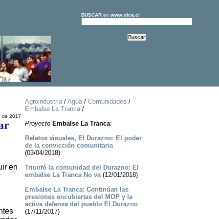
BUSCAR
en
www.olca.cl
Agroindustria
/
Agua
/
Comunidades
/
Embalse La Tranca
/
o de 2017
ar
Proyecto
Embalse La Tranca
:
Relatos visuales, El Durazno: El poder
de la convicción comunitaria
(03/04/2018)
ir en
Triunfó la comunidad del Durazno: El
embalse La Tranca No va
(12/01/2018)
y
Embalse La Tranca: Continúan las
presiones encubiertas del MOP y la
activa defensa del pueblo El Durazno
ntes
(17/11/2017)