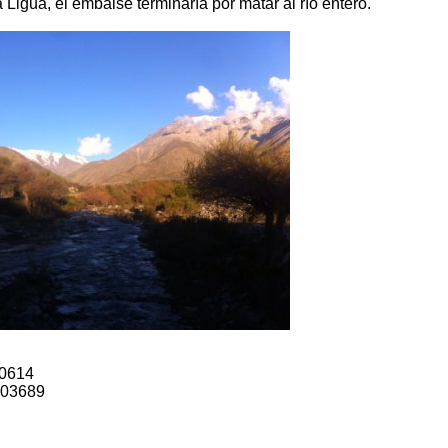
 Ligua, el embalse terminaría por matar al río entero.
90614
003689