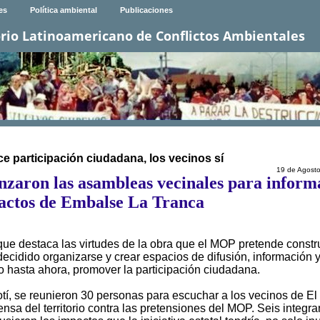
es
Política ambiental
Publicaciones
rio Latinoamericano de Conflictos Ambientales
e participación ciudadana, los vecinos sí
19 de Agost
nzaron las asambleas vecinales para inform
actos de Embalse La Tranca
e destaca las virtudes de la obra que el MOP pretende constru
decidido organizarse y crear espacios de difusión, información 
o hasta ahora, promover la participación ciudadana.
otí, se reunieron 30 personas para escuchar a los vecinos de El
a del territorio contra las pretensiones del MOP. Seis integra