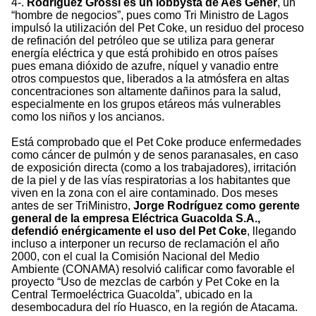
4-.
Rodríguez Grossi es un lobbysta de Aes Gener
, un
“hombre de negocios”, pues como Tri Ministro de Lagos
impulsó la utilización del Pet Coke, un residuo del proceso
de refinación del petróleo que se utiliza para generar
energía eléctrica y que está prohibido en otros países
pues emana dióxido de azufre, níquel y vanadio entre
otros compuestos que, liberados a la atmósfera en altas
concentraciones son altamente dañinos para la salud,
especialmente en los grupos etáreos más vulnerables
como los niños y los ancianos.
Está comprobado que el Pet Coke produce enfermedades
como cáncer de pulmón y de senos paranasales, en caso
de exposición directa (como a los trabajadores), irritación
de la piel y de las vías respiratorias a los habitantes que
viven en la zona con el aire contaminado. Dos meses
antes de ser TriMinistro,
Jorge Rodríguez como gerente
general de la empresa Eléctrica Guacolda S.A.,
defendió enérgicamente el uso del Pet Coke
, llegando
incluso a interponer un recurso de reclamación el año
2000, con el cual la Comisión Nacional del Medio
Ambiente (CONAMA) resolvió calificar como favorable el
proyecto “Uso de mezclas de carbón y Pet Coke en la
Central Termoeléctrica Guacolda”, ubicado en la
desembocadura del río Huasco, en la región de Atacama.