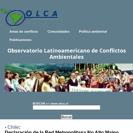
Areas de conflicto
Comunidades
Política ambiental
Publicaciones
Observatorio Latinoamericano de Conflictos
Ambientales
BUSCAR
en
www.olca.cl
-
Chile
:
Declaración de la Red Metropolitana No Alto Maipo