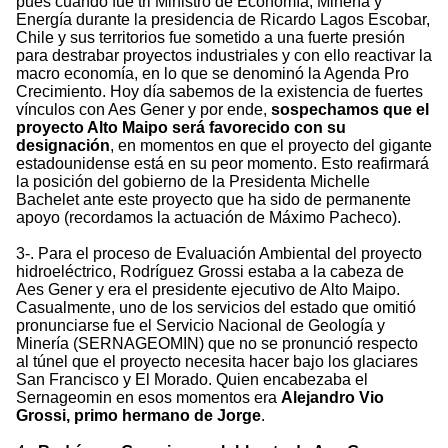
pues cuando fue tri Ministro de Economía, Minería y
Energía durante la presidencia de Ricardo Lagos Escobar,
Chile y sus territorios fue sometido a una fuerte presión
para destrabar proyectos industriales y con ello reactivar la
macro economía, en lo que se denominó la Agenda Pro
Crecimiento. Hoy día sabemos de la existencia de fuertes
vínculos con Aes Gener y por ende,
sospechamos que el
proyecto Alto Maipo será favorecido con su
designación
, en momentos en que el proyecto del gigante
estadounidense está en su peor momento. Esto reafirmará
la posición del gobierno de la Presidenta Michelle
Bachelet ante este proyecto que ha sido de permanente
apoyo (recordamos la actuación de Máximo Pacheco).
3-. Para el proceso de Evaluación Ambiental del proyecto
hidroeléctrico, Rodríguez Grossi estaba a la cabeza de
Aes Gener y era el presidente ejecutivo de Alto Maipo.
Casualmente, uno de los servicios del estado que omitió
pronunciarse fue el Servicio Nacional de Geología y
Minería (SERNAGEOMIN) que no se pronunció respecto
al túnel que el proyecto necesita hacer bajo los glaciares
San Francisco y El Morado. Quien encabezaba el
Sernageomin en esos momentos era
Alejandro Vio
Grossi, primo hermano de Jorge
.