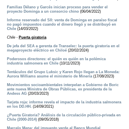
Familias Délano y Garcés inician proceso para vender el
proyecto Dominga a un consorcio chino
(06/04/2022)
Informe reservado del SII: venta de Dominga en paraíso fiscal
no pagó impuestos cuando el dinero llegó y se distribuyó en
Chile
(14/03/2022)
Chile
-
Puerta giratoria
De jefa del SEA a gerenta de Transelec: la puerta giratoria en el
megaproyecto eléctrico en Chiloé
(20/02/2024)
Poderosos directores: el quién es quién en la polémica
industria salmonera en Chile
(10/11/2023)
Tentáculos del Grupo Luksic y Karen Rojo llegan a La Moneda:
Aurora Williams asume el ministerio de Minería
(17/08/2023)
Movimientos socioambientales interpelan a Gobierno de Boric
ante nueva Ministra de Obras Públicas, ex presidenta de la
Andess AG
(20/03/2023)
Tarjeta roja: informe revela el impacto de la industria salmonera
en los DD.HH.
(14/09/2021)
¿Puerta Giratoria? Análisis de la circulación público-privada en
Chile (2000-2014)
(09/05/2018)
Marcelo Mena: del impuesto verde al Banco Mundial