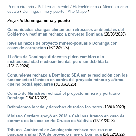
Puerta giratoria
/
Política ambiental
/
Hidroeléctricas
/
Minería a gran
escala
/
Dominga, mina y puerto
/
Alto Maipo
/
Proyecto
Dominga, mina y puerto
:
Comunidades changas alertan por retrocesos ambientales del
Gobierno y reafirman rechazo a proyecto Dominga
(28/03/2026)
Revelan nexos de proyecto minero-portuario Dominga con
casos de corrupción
(16/12/2025)
11 años de Dominga: dirigentes piden cambios a la
institucionalidad medioambiental, pero sin debilitarla
(15/12/2024)
Contundente rechazo a Dominga: SEA emite resolución con los
fundamentos técnicos en contra del proyecto minero y afirma
que no podrá ejecutarse
(30/06/2023)
Comité de Ministros rechazó el proyecto minero y portuario
Dominga
(18/01/2023)
Defendemos la vida y derechos de todos los seres
(13/01/2023)
Ministro Cordero apoyó en 2018 a Celulosa Arauco en caso de
derrame de tóxicos en río Cruces de Valdivia
(12/01/2023)
Tribunal Ambiental de Antofagasta rechazó recurso que
buscaba anular RCA de proyecto minero Dominga
(24/12/2022)