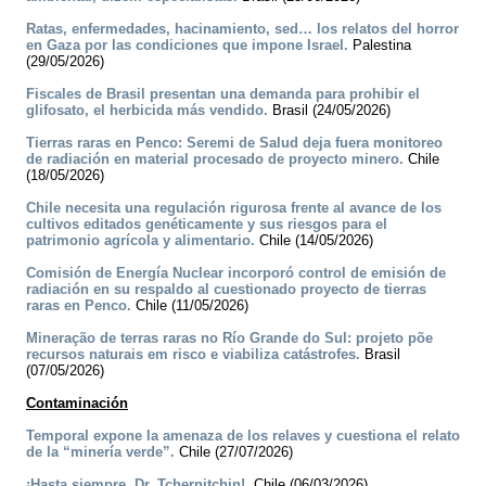
Ratas, enfermedades, hacinamiento, sed… los relatos del horror
en Gaza por las condiciones que impone Israel.
Palestina
(29/05/2026)
Fiscales de Brasil presentan una demanda para prohibir el
glifosato, el herbicida más vendido.
Brasil (24/05/2026)
Tierras raras en Penco: Seremi de Salud deja fuera monitoreo
de radiación en material procesado de proyecto minero.
Chile
(18/05/2026)
Chile necesita una regulación rigurosa frente al avance de los
cultivos editados genéticamente y sus riesgos para el
patrimonio agrícola y alimentario.
Chile (14/05/2026)
Comisión de Energía Nuclear incorporó control de emisión de
radiación en su respaldo al cuestionado proyecto de tierras
raras en Penco.
Chile (11/05/2026)
Mineração de terras raras no Río Grande do Sul: projeto põe
recursos naturais em risco e viabiliza catástrofes.
Brasil
(07/05/2026)
Contaminación
Temporal expone la amenaza de los relaves y cuestiona el relato
de la “minería verde”.
Chile (27/07/2026)
¡Hasta siempre, Dr. Tchernitchin!.
Chile (06/03/2026)