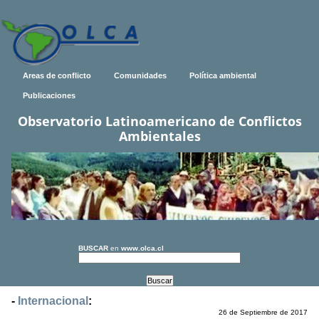
Areas de conflicto
Comunidades
Política ambiental
Publicaciones
Observatorio Latinoamericano de Conflictos
Ambientales
BUSCAR
en
www.olca.cl
-
Internacional
:
26 de Septiembre de 2017