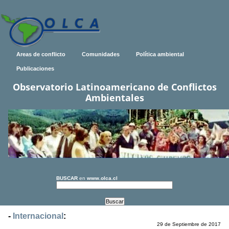
Areas de conflicto
Comunidades
Política ambiental
Publicaciones
Observatorio Latinoamericano de Conflictos
Ambientales
BUSCAR
en
www.olca.cl
-
Internacional
:
29 de Septiembre de 2017