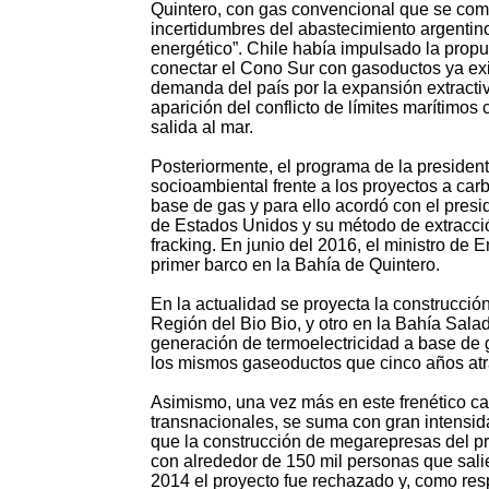
Quintero, con gas convencional que se compr
incertidumbres del abastecimiento argentino
energético”. Chile había impulsado la prop
conectar el Cono Sur con gasoductos ya exi
demanda del país por la expansión extractiv
aparición del conflicto de límites marítimos
salida al mar.
Posteriormente, el programa de la president
socioambiental frente a los proyectos a car
base de gas y para ello acordó con el pres
de Estados Unidos y su método de extracció
fracking. En junio del 2016, el ministro de
primer barco en la Bahía de Quintero.
En la actualidad se proyecta la construcció
Región del Bio Bio, y otro en la Bahía Sala
generación de termoelectricidad a base de g
los mismos gaseoductos que cinco años atrás
Asimismo, una vez más en este frenético ca
transnacionales, se suma con gran intensida
que la construcción de megarepresas del p
con alrededor de 150 mil personas que salie
2014 el proyecto fue rechazado y, como resp