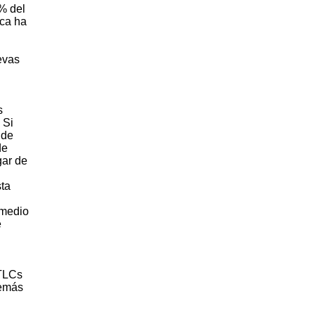
2% del
ica ha
evas
s
 Si
 de
de
gar de
sta
 medio
e
 TLCs
demás