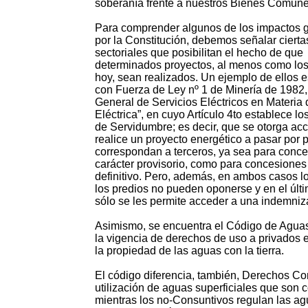
soberanía frente a nuestros Bienes Comunes
Para comprender algunos de los impactos 
por la Constitución, debemos señalar cierta
sectoriales que posibilitan el hecho de que
determinados proyectos, al menos como l
hoy, sean realizados. Un ejemplo de ellos e
con Fuerza de Ley nº 1 de Minería de 1982,
General de Servicios Eléctricos en Materia
Eléctrica”, en cuyo Artículo 4to establece l
de Servidumbre; es decir, que se otorga ac
realice un proyecto energético a pasar por 
correspondan a terceros, ya sea para conc
carácter provisorio, como para concesiones
definitivo. Pero, además, en ambos casos 
los predios no pueden oponerse y en el últ
sólo se les permite acceder a una indemniz
Asimismo, se encuentra el Código de Aguas,
la vigencia de derechos de uso a privados 
la propiedad de las aguas con la tierra.
El código diferencia, también, Derechos Co
utilización de aguas superficiales que son c
mientras los no-Consuntivos regulan las ag