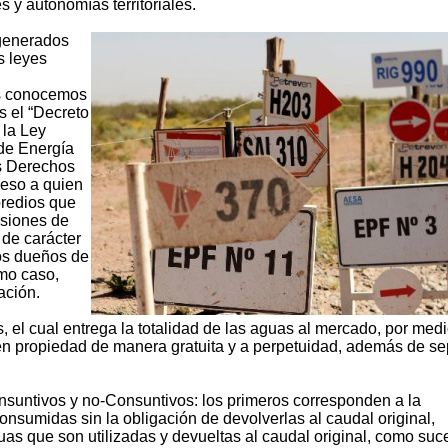
 y autonomías territoriales.
generados
s leyes
os conocemos
s el “Decreto
 la Ley
 de Energía
os Derechos
ceso a quien
predios que
esiones de
 de carácter
los dueños de
imo caso,
ación.
 el cual entrega la totalidad de las aguas al mercado, por med
en propiedad de manera gratuita y a perpetuidad, además de se
nsuntivos y no-Consuntivos: los primeros corresponden a la
onsumidas sin la obligación de devolverlas al caudal original,
uas que son utilizadas y devueltas al caudal original, como su