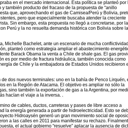
aba en el mercado internacional. Esta política se planteó por 
 y también producto del fracaso de la propuesta de “anillo
uesta que, aprovechando el gas de Camisea/Perú y Bolivia, pre
stentes, pero que especialmente buscaba atender la creciente
ista. Sin embargo, esta propuesta no llegó a concretarse, por la
 con Perú y la no resuelta demanda histórica con Bolivia sobre l
a, Michelle Bachelet, ante un escenario de mucha conflictivida
bón, planteó como estrategia ampliar el abastecimiento energéti
idente Barack Obama la venta a Chile de shale gas. El gas prov
n es por medio de fractura hidráulica, también conocida como
 Energía de Chile y la embajadora de Estados Unidos recibieron e
n de dos nuevos terminales: uno en la bahía de Penco Lirquén, 
dos en la Región de Atacama. El objetivo es ampliar no sólo la
as, sino también la exportación de gas a la Argentina, por med
 hacían el viaje a la inversa. .
mino de cables, ductos, carreteras y pases de libre acceso a
d la energía generada a partir de hidroelectricidad. Esto se de
royecto Hidroaysén generó un gran movimiento social de oposic
ron a las calles en 2011 para manifestar su rechazo. Finalment
uesta, el actual gobierno “resuelve” aplacar la ausencia de di