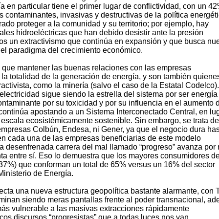
ía en particular tiene el primer lugar de conflictividad, con un 4
s contaminantes, invasivas y destructivas de la política energét
ado proteger a la comunidad y su territorio; por ejemplo, hay
les hidroeléctricas que han debido desistir ante la presión
os un extractivismo que continúa en expansión y que busca nu
 el paradigma del crecimiento económico.
 que mantener las buenas relaciones con las empresas
la totalidad de la generación de energía, y son también quiene
activista, como la minería (salvo el caso de la Estatal Codelco).
oelectricidad sigue siendo la estrella del sistema por ser energía
ntaminante por su toxicidad y por su influencia en el aumento 
continúa apostando a un Sistema Interconectado Central, en lu
escala ecosistémicamente sostenible. Sin embargo, se trata de
empresas Colbún, Endesa, ni Gener, ya que el negocio dura ha
a en cada una de las empresas beneficiarias de este modelo
ta desenfrenada carrera del mal llamado “progreso” avanza por
nta entre sí. Eso lo demuestra que los mayores consumidores d
a (37%) que conforman un total de 65% versus un 16% del sector
Ministerio de Energía.
yecta una nueva estructura geopolítica bastante alarmante, con
minan siendo meras pantallas frente al poder transnacional, a
ás vulnerable a las masivas extracciones rápidamente
icos discursos “progresistas” que a todas luces nos van