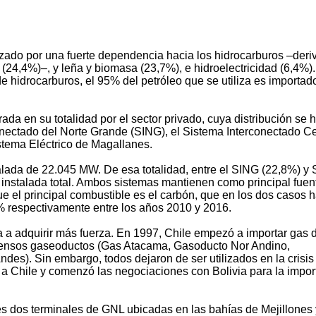
rizado por una fuerte dependencia hacia los hidrocarburos –der
 (24,4%)–, y leña y biomasa (23,7%), e hidroelectricidad (6,4%).
 hidrocarburos, el 95% del petróleo que se utiliza es importad
trada en su totalidad por el sector privado, cuya distribución se 
conectado del Norte Grande (SING), el Sistema Interconectado Ce
istema Eléctrico de Magallanes.
talada de 22.045 MW. De esa totalidad, entre el SING (22,8%) y 
instalada total. Ambos sistemas mantienen como principal fuen
ue el principal combustible es el carbón, que en los dos casos 
 respectivamente entre los años 2010 y 2016.
 a adquirir más fuerza. En 1997, Chile empezó a importar gas
extensos gaseoductos (Gas Atacama, Gasoducto Nor Andino,
es). Sin embargo, todos dejaron de ser utilizados en la crisis
a Chile y comenzó las negociaciones con Bolivia para la impor
es dos terminales de GNL ubicadas en las bahías de Mejillones 