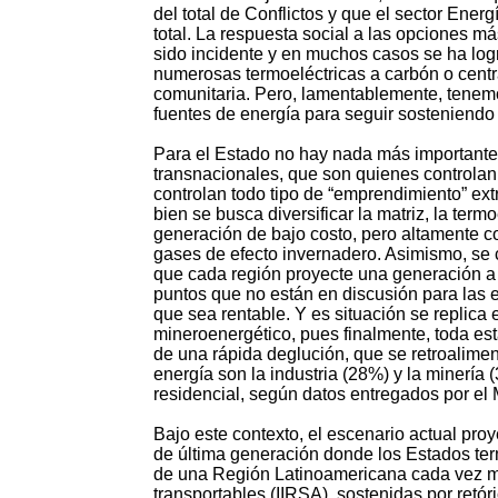
del total de Conflictos y que el sector Energ
total. La respuesta social a las opciones má
sido incidente y en muchos casos se ha logr
numerosas termoeléctricas a carbón o centra
comunitaria. Pero, lamentablemente, tenem
fuentes de energía para seguir sosteniendo
Para el Estado no hay nada más importante
transnacionales, que son quienes controlan 
controlan todo tipo de “emprendimiento” extr
bien se busca diversificar la matriz, la term
generación de bajo costo, pero altamente co
gases de efecto invernadero. Asimismo, se 
que cada región proyecte una generación a 
puntos que no están en discusión para las 
que sea rentable. Y es situación se replic
mineroenergético, pues finalmente, toda es
de una rápida deglución, que se retroalime
energía son la industria (28%) y la minerí
residencial, según datos entregados por el 
Bajo este contexto, el escenario actual pro
de última generación donde los Estados ter
de una Región Latinoamericana cada vez m
transportables (IIRSA), sostenidas por retór