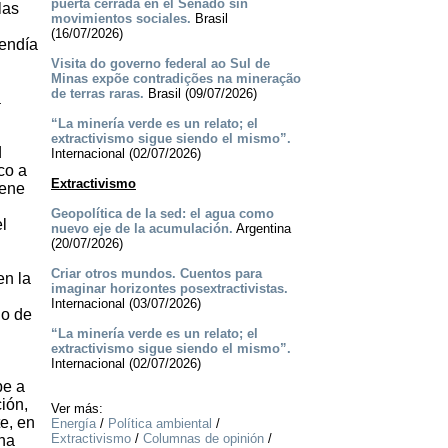
puerta cerrada en el Senado sin
las
movimientos sociales.
Brasil
(16/07/2026)
tendía
Visita do governo federal ao Sul de
Minas expõe contradições na mineração
de terras raras.
Brasil (09/07/2026)
a
“La minería verde es un relato; el
extractivismo sigue siendo el mismo”.
d
Internacional (02/07/2026)
co a
Extractivismo
iene
Geopolítica de la sed: el agua como
l
nuevo eje de la acumulación.
Argentina
(20/07/2026)
Criar otros mundos. Cuentos para
en la
imaginar horizontes posextractivistas.
Internacional (03/07/2026)
io de
“La minería verde es un relato; el
extractivismo sigue siendo el mismo”.
Internacional (02/07/2026)
be a
ión,
Ver más:
e, en
Energía
/
Política ambiental
/
Extractivismo
/
Columnas de opinión
/
cha