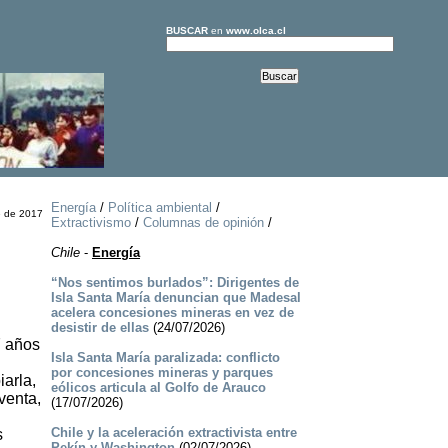
BUSCAR
en
www.olca.cl
Energía
/
Política ambiental
/
e de 2017
Extractivismo
/
Columnas de opinión
/
Chile
-
Energía
“Nos sentimos burlados”: Dirigentes de
Isla Santa María denuncian que Madesal
acelera concesiones mineras en vez de
desistir de ellas
(24/07/2026)
7 años
Isla Santa María paralizada: conflicto
por concesiones mineras y parques
arla,
eólicos articula al Golfo de Arauco
venta,
(17/07/2026)
Chile y la aceleración extractivista entre
s
Pekín y Washington
(02/07/2026)