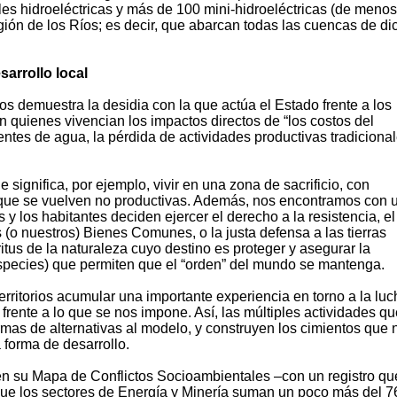
les hidroeléctricas y más de 100 mini-hidroeléctricas (de meno
ión de los Ríos; es decir, que abarcan todas las cuencas de di
sarrollo local
s demuestra la desidia con la que actúa el Estado frente a los
son quienes vivencian los impactos directos de “los costos del
entes de agua, la pérdida de actividades productivas tradicional
 significa, por ejemplo, vivir en una zona de sacrificio, con
 que se vuelven no productivas. Además, nos encontramos con 
 y los habitantes deciden ejercer el derecho a la resistencia, el
 (o nuestros) Bienes Comunes, o la justa defensa a las tierras
itus de la naturaleza cuyo destino es proteger y asegurar la
especies) que permiten que el “orden” del mundo se mantenga.
territorios acumular una importante experiencia en torno a la luc
 frente a lo que se nos impone. Así, las múltiples actividades q
rmas de alternativas al modelo, y construyen los cimientos que 
a forma de desarrollo.
en su Mapa de Conflictos Socioambientales –con un registro qu
que los sectores de Energía y Minería suman un poco más del 