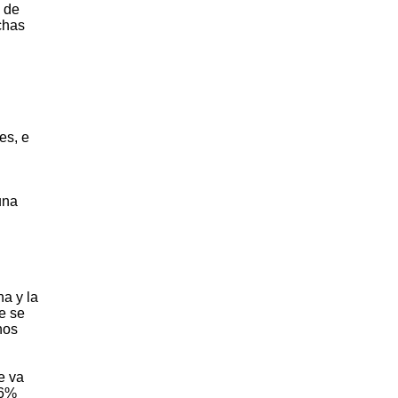
s de
chas
es, e
una
ha y la
ue se
nos
e va
76%