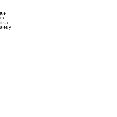
 que
ara
ítica
ales y