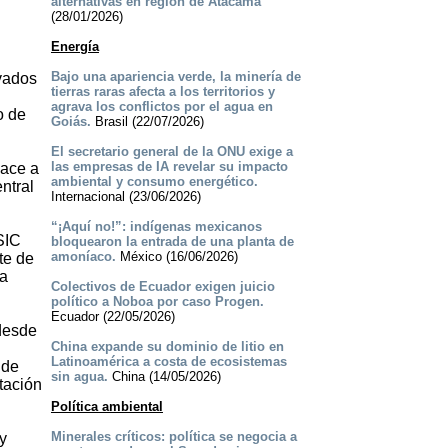
alternativas en región de Atacama
(28/01/2026)
Energía
Bajo una apariencia verde, la minería de
ivados
tierras raras afecta a los territorios y
agrava los conflictos por el agua en
o de
Goiás.
Brasil (22/07/2026)
El secretario general de la ONU exige a
las empresas de IA revelar su impacto
hace a
ambiental y consumo energético.
ntral
Internacional (23/06/2026)
“¡Aquí no!”: indígenas mexicanos
SIC
bloquearon la entrada de una planta de
amoníaco.
México (16/06/2026)
te de
ha
Colectivos de Ecuador exigen juicio
político a Noboa por caso Progen.
Ecuador (22/05/2026)
 desde
China expande su dominio de litio en
Latinoamérica a costa de ecosistemas
 de
sin agua.
China (14/05/2026)
tación
Política ambiental
Minerales críticos: política se negocia a
y