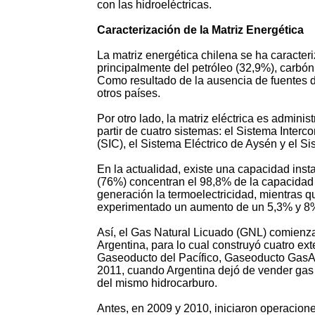
con las hidroeléctricas.
Caracterización de la Matriz Energética
La matriz energética chilena se ha caracte
principalmente del petróleo (32,9%), carbón
Como resultado de la ausencia de fuentes de
otros países.
Por otro lado, la matriz eléctrica es adminis
partir de cuatro sistemas: el Sistema Inter
(SIC), el Sistema Eléctrico de Aysén y el S
En la actualidad, existe una capacidad ins
(76%) concentran el 98,8% de la capacidad 
generación la termoelectricidad, mientras q
experimentado un aumento de un 5,3% y 8%
Así, el Gas Natural Licuado (GNL) comienza
Argentina, para lo cual construyó cuatro 
Gaseoducto del Pacífico, Gaseoducto GasAnd
2011, cuando Argentina dejó de vender gas 
del mismo hidrocarburo.
Antes, en 2009 y 2010, iniciaron operacion