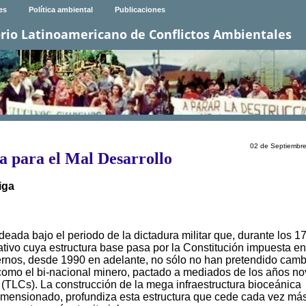
es
Política ambiental
Publicaciones
rio Latinoamericano de Conflictos Ambientales
02 de Septiembr
a para el Mal Desarrollo
iga
deada bajo el periodo de la dictadura militar que, durante los 1
ativo cuya estructura base pasa por la Constitución impuesta en
ernos, desde 1990 en adelante, no sólo no han pretendido cambi
como el bi-nacional minero, pactado a mediados de los años no
o (TLCs). La construcción de la mega infraestructura bioceánica
dimensionado, profundiza esta estructura que cede cada vez má