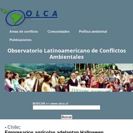
Areas de conflicto
Comunidades
Política ambiental
Publicaciones
Observatorio Latinoamericano de Conflictos
Ambientales
BUSCAR
en
www.olca.cl
-
Chile
:
Empresarios agrícolas adelantan Halloween