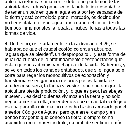
ante una reforma sumamente débil que por temor de las
autoridades, rehuyó poner en el tapete lo impresentable
de tener un país en que el agua está por ley separada de
la tierra y está controlada por el mercado, es decir quien
no tiene plata no tiene agua, aun cuando el cielo, desde
tiempos inmemoriales la regala a nubes llenas a todas las
formas de vida.
4. De hecho, reiteradamente en la actividad del 26, se
hablaba de que el caudal ecológico era un absurdo,
“aguas que se pierden”, un despropósito… y esta forma de
mirar da cuenta de lo profundamente desconectados que
están quienes administran el agua, de la vida. Sabemos, y
se ve en todos los canales entubados, que si el agua solo
corre para regar los monocultivos de exportación y
transformarse en ganancia de unos pocos, la vida de
alrededor se seca, la fauna silvestre tiene que emigrar, la
apicultura pierde producción, y lo que es peor, las abejas
mueren… es decir quienes vivimos en la tierra y no solo
negociamos con ella, entendemos que el caudal ecológico
es una garantía mínima, un derecho básico arrasado por el
anterior Código de Aguas, pero que en el campo y en
donde hay gente que conoce la tierra, siempre se ha
asumido como imprescindible, natural, de sentido común.