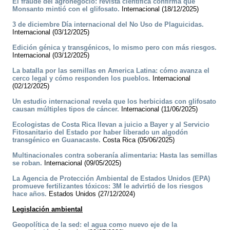
El fraude del agronegocio: revista científica confirma que
Monsanto mintió con el glifosato.
Internacional (18/12/2025)
3 de diciembre Día internacional del No Uso de Plaguicidas.
Internacional (03/12/2025)
Edición génica y transgénicos, lo mismo pero con más riesgos.
Internacional (03/12/2025)
La batalla por las semillas en America Latina: cómo avanza el
cerco legal y cómo responden los pueblos.
Internacional
(02/12/2025)
Un estudio internacional revela que los herbicidas con glifosato
causan múltiples tipos de cáncer.
Internacional (11/06/2025)
Ecologistas de Costa Rica llevan a juicio a Bayer y al Servicio
Fitosanitario del Estado por haber liberado un algodón
transgénico en Guanacaste.
Costa Rica (05/06/2025)
Multinacionales contra soberanía alimentaria: Hasta las semillas
se roban.
Internacional (09/05/2025)
La Agencia de Protección Ambiental de Estados Unidos (EPA)
promueve fertilizantes tóxicos: 3M le advirtió de los riesgos
hace años.
Estados Unidos (27/12/2024)
Legislación ambiental
Geopolítica de la sed: el agua como nuevo eje de la