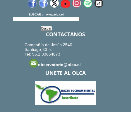
BUSCAR
en
www.olca.cl
CONTACTANOS
Compañía de Jesús 2540
Santiago, Chile.
Tel: 56.2.33654873
observatorio@olca.cl
UNETE AL OLCA