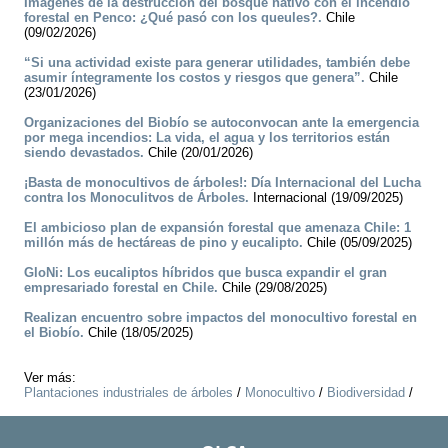
Imágenes de la destrucción del bosque nativo con el incendio
forestal en Penco: ¿Qué pasó con los queules?.
Chile
(09/02/2026)
“Si una actividad existe para generar utilidades, también debe
asumir íntegramente los costos y riesgos que genera”.
Chile
(23/01/2026)
Organizaciones del Biobío se autoconvocan ante la emergencia
por mega incendios: La vida, el agua y los territorios están
siendo devastados.
Chile (20/01/2026)
¡Basta de monocultivos de árboles!: Día Internacional del Lucha
contra los Monoculitvos de Árboles.
Internacional (19/09/2025)
El ambicioso plan de expansión forestal que amenaza Chile: 1
millón más de hectáreas de pino y eucalipto.
Chile (05/09/2025)
GloNi: Los eucaliptos híbridos que busca expandir el gran
empresariado forestal en Chile.
Chile (29/08/2025)
Realizan encuentro sobre impactos del monocultivo forestal en
el Biobío.
Chile (18/05/2025)
Ver más:
Plantaciones industriales de árboles
/
Monocultivo
/
Biodiversidad
/