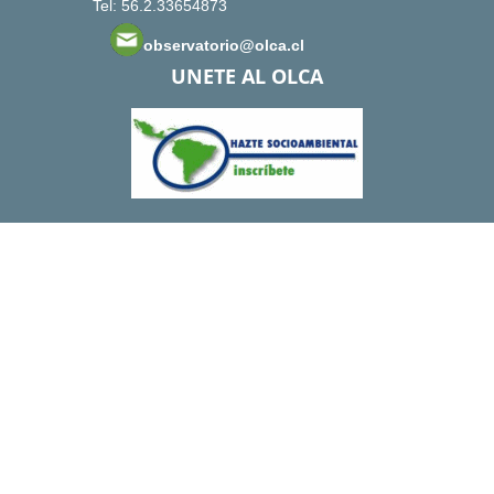
Tel: 56.2.33654873
observatorio@olca.cl
UNETE AL OLCA