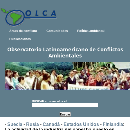
Areas de conflicto
Comunidades
Política ambiental
Publicaciones
Observatorio Latinoamericano de Conflictos
Ambientales
BUSCAR
en
www.olca.cl
-
Suecia
-
Rusia
-
Canadá
-
Estados Unidos
-
Finlandia
:
La actividad de la industria del papel ha puesto en