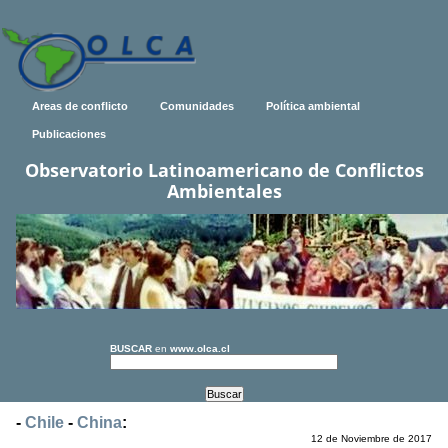
Areas de conflicto
Comunidades
Política ambiental
Publicaciones
Observatorio Latinoamericano de Conflictos
Ambientales
BUSCAR
en
www.olca.cl
-
Chile
-
China
:
12 de Noviembre de 2017