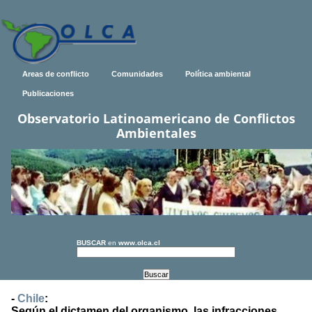
Areas de conflicto
Comunidades
Política ambiental
Publicaciones
Observatorio Latinoamericano de Conflictos
Ambientales
BUSCAR
en
www.olca.cl
-
Chile
:
Según el dictamen del organismo, las infracciones