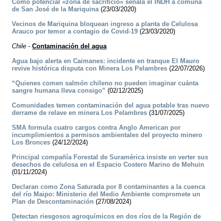
Como potencial «zona de sacrificio» señala el INDH a comuna
de San José de la Mariquina
(23/03/2020)
Vecinos de Mariquina bloquean ingreso a planta de Celulosa
Arauco por temor a contagio de Covid-19
(23/03/2020)
Chile
-
Contaminación del agua
Agua bajo alerta en Caimanes: incidente en tranque El Mauro
revive histórica disputa con Minera Los Pelambres
(22/07/2026)
“Quienes comen salmón chileno no pueden imaginar cuánta
sangre humana lleva consigo”
(02/12/2025)
Comunidades temen contaminación del agua potable tras nuevo
derrame de relave en minera Los Pelambres
(31/07/2025)
SMA formula cuatro cargos contra Anglo American por
incumplimientos a permisos ambientales del proyecto minero
Los Bronces
(24/12/2024)
Principal compañía Forestal de Suramérica insiste en verter sus
desechos de celulosa en el Espacio Costero Marino de Mehuin
(01/11/2024)
Declaran como Zona Saturada por 8 contaminantes a la cuenca
del río Maipo: Ministerio del Medio Ambiente compromete un
Plan de Descontaminación
(27/08/2024)
Detectan riesgosos agroquímicos en dos ríos de la Región de