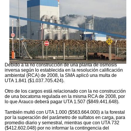
Debido a la no construcción de una planta de osmosis
inversa según lo establecida en la resolución calificación
ambiental (RCA) de 2008, la SMA aplicó una multa de
UTA 1.841 ($1.037.705.424).
Otro de los cargos está relacionado con la no construcción
de una bocatoma regulada en la misma RCA de 2008, por
lo que Arauco deberá pagar UTA 1.507 ($849.441.648).
También multó con UTA 1.000 ($563.664.000) a la forestal
por la superación del parámetro de sulfatos en carga, para
promedio diario y semestral, mientras que con UTA 732
($412.602.048) por no informar la contingencia del