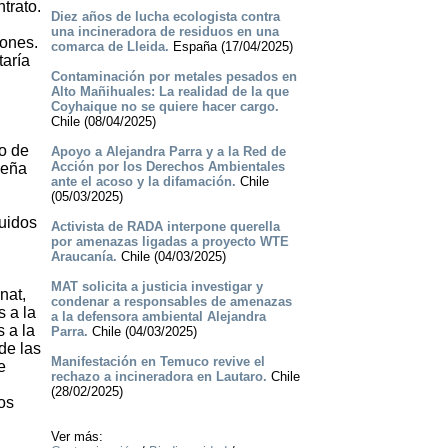
trato.
Diez años de lucha ecologista contra
una incineradora de residuos en una
iones.
comarca de Lleida.
España (17/04/2025)
taría
Contaminación por metales pesados en
Alto Mañihuales: La realidad de la que
Coyhaique no se quiere hacer cargo.
Chile (08/04/2025)
 o de
Apoyo a Alejandra Parra y a la Red de
Acción por los Derechos Ambientales
ueña
ante el acoso y la difamación.
Chile
(05/03/2025)
buidos
Activista de RADA interpone querella
por amenazas ligadas a proyecto WTE
Araucanía.
Chile (04/03/2025)
MAT solicita a justicia investigar y
nat,
condenar a responsables de amenazas
s a la
a la defensora ambiental Alejandra
 a la
Parra.
Chile (04/03/2025)
de las
Manifestación en Temuco revive el
e
rechazo a incineradora en Lautaro.
Chile
(28/02/2025)
os
Ver más: