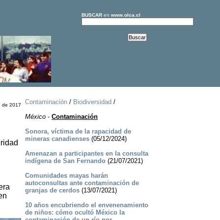
BUSCAR
en
www.olca.cl
Contaminación
/
Biodiversidad
/
e de 2017
México
-
Contaminación
Sonora, víctima de la rapacidad de
mineras canadienses
(05/12/2024)
uridad
Amenazan a participantes en la consulta
indígena de San Fernando
(21/07/2021)
Comunidades mayas harán
,
autoconsultas ante contaminación de
era
granjas de cerdos
(13/07/2021)
en
10 años encubriendo el envenenamiento
de niños: cómo ocultó México la
contaminación de un río por