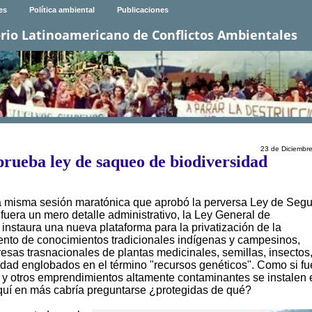
es
Política ambiental
Publicaciones
rio Latinoamericano de Conflictos Ambientales
23 de Diciembr
rueba ley de saqueo de biodiversidad
 la misma sesión maratónica que aprobó la perversa Ley de Seg
 fuera un mero detalle administrativo, la Ley General de
 instaura una nueva plataforma para la privatización de la
iento de conocimientos tradicionales indígenas y campesinos,
as trasnacionales de plantas medicinales, semillas, insectos
idad englobados en el término "recursos genéticos". Como si fu
as y otros emprendimientos altamente contaminantes se instalen 
quí en más cabría preguntarse ¿protegidas de qué?