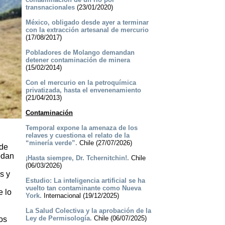
transnacionales
(23/01/2020)
México, obligado desde ayer a terminar
con la extracción artesanal de mercurio
(17/08/2017)
Pobladores de Molango demandan
detener contaminación de minera
(15/02/2014)
Con el mercurio en la petroquímica
privatizada, hasta el envenenamiento
(21/04/2013)
Contaminación
Temporal expone la amenaza de los
relaves y cuestiona el relato de la
“minería verde”.
Chile (27/07/2026)
 de
edan
¡Hasta siempre, Dr. Tchernitchin!.
Chile
(06/03/2026)
s y
Estudio: La inteligencia artificial se ha
vuelto tan contaminante como Nueva
e lo
York.
Internacional (19/12/2025)
La Salud Colectiva y la aprobación de la
Ley de Permisología.
Chile (06/07/2025)
os