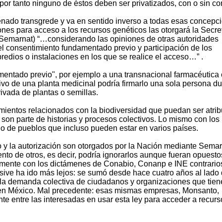
por tanto ninguno de éstos deben ser privatizados, con o sin con
nado transgrede y va en sentido inverso a todas esas concepc
ones para acceso a los recursos genéticos las otorgará la Secre
Semarnat) “…considerando las opiniones de otras autoridades
 consentimiento fundamentado previo y participación de los
predios o instalaciones en los que se realice el acceso…” .
amentado previo", por ejemplo a una transnacional farmacéutica
ctivo de una planta medicinal podría firmarlo una sola persona d
ivada de plantas o semillas.
ientos relacionados con la biodiversidad que puedan ser atri
 son parte de historias y procesos colectivos. Lo mismo con los
io de pueblos que incluso pueden estar en varios países.
o y la autorización son otorgados por la Nación mediante Semar
nto de otros, es decir, podría ignorarlos aunque fueran opuesto
amente con los dictámenes de Conabio, Conanp e INE contrarios
usive ha ido más lejos: se sumó desde hace cuatro años al lado 
a la demanda colectiva de ciudadanos y organizaciones que tien
 en México. Mal precedente: esas mismas empresas, Monsanto,
te entre las interesadas en usar esta ley para acceder a recurs