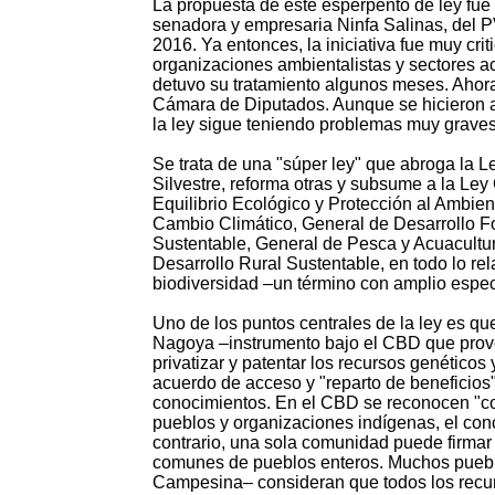
La propuesta de este esperpento de ley fue
senadora y empresaria Ninfa Salinas, del 
2016. Ya entonces, la iniciativa fue muy crit
organizaciones ambientalistas y sectores a
detuvo su tratamiento algunos meses. Ahora
Cámara de Diputados. Aunque se hicieron 
la ley sigue teniendo problemas muy graves
Se trata de una "súper ley" que abroga la 
Silvestre, reforma otras y subsume a la Ley
Equilibrio Ecológico y Protección al Ambien
Cambio Climático, General de Desarrollo Fo
Sustentable, General de Pesca y Acuacultu
Desarrollo Rural Sustentable, en todo lo rel
biodiversidad –un término con amplio espect
Uno de los puntos centrales de la ley es q
Nagoya –instrumento bajo el CBD que provee
privatizar y patentar los recursos genético
acuerdo de acceso y "reparto de beneficios"
conocimientos. En el CBD se reconocen "co
pueblos y organizaciones indígenas, el con
contrario, una sola comunidad puede firmar 
comunes de pueblos enteros. Muchos pueb
Campesina– consideran que todos los recurs