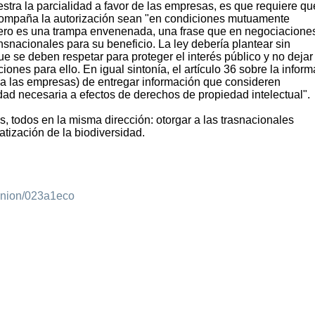
stra la parcialidad a favor de las empresas, es que requiere qu
compaña la autorización sean "en condiciones mutuamente
ero es una trampa envenenada, una frase que en negociacione
nsnacionales para su beneficio. La ley debería plantear sin
 se deben respetar para proteger el interés público y no dejar
iones para ello. En igual sintonía, el artículo 36 sobre la infor
(a las empresas) de entregar información que consideren
idad necesaria a efectos de derechos de propiedad intelectual".
, todos en la misma dirección: otorgar a las trasnacionales
atización de la biodiversidad.
C
inion/023a1eco