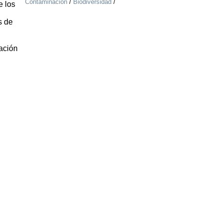
Contaminación
/
Biodiversidad
/
e los
s de
mación