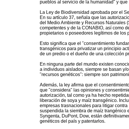
pueblos al servicio de la humanidad" y que 
La Ley de Biodiversidad aprobada por el Se
En su artículo 37, señala que las autorizaci
del Medio Ambiente y Recursos Naturales (
competentes y de la CONABIO, así como del
propietarios o poseedores legítimos de los 
Esto significa que el "consentimiento fund
transgénicos para privatizar un principio a
de un predio o el dueño de una colección pr
En ninguna parte del mundo existen conocim
a individuos aislados, siempre se basan y/o
"recursos genéticos": siempre son patrimon
Además, la ley afirma que el consentimient
que "considera" las opiniones y consentimie
autorización, tal como ya ha hecho repetid
liberación de soya y maíz transgénico. Incl
empresas trasnacionales para litigar contr
suspendida la siembra de maíz trangénico
Syngenta, DuPont, Dow, están definitivamen
genéticos del país y patentarlos.