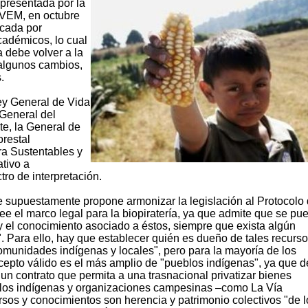
 presentada por la
PVEM, en octubre
icada por
cadémicos, lo cual
 debe volver a la
algunos cambios,
.
Ley General de Vida
 General del
te, la General de
restal
ra Sustentables y
ativo a
ro de interpretación.
ue supuestamente propone armonizar la legislación al Protocolo
 el marco legal para la biopiratería, ya que admite que se pu
s y el conocimiento asociado a éstos, siempre que exista algún
. Para ello, hay que establecer quién es dueño de tales recurso
munidades indígenas y locales", pero para la mayoría de los
cepto válido es el más amplio de "pueblos indígenas", ya que d
un contrato que permita a una trasnacional privatizar bienes
los indígenas y organizaciones campesinas –como La Vía
os y conocimientos son herencia y patrimonio colectivos "de l