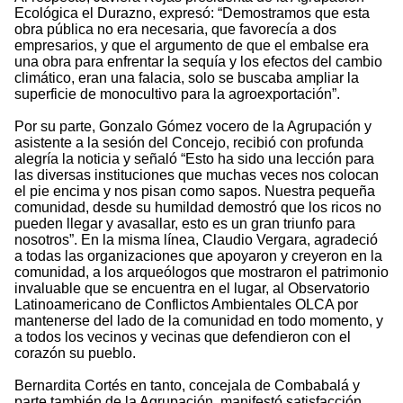
Ecológica el Durazno, expresó: “Demostramos que esta
obra pública no era necesaria, que favorecía a dos
empresarios, y que el argumento de que el embalse era
una obra para enfrentar la sequía y los efectos del cambio
climático, eran una falacia, solo se buscaba ampliar la
superficie de monocultivo para la agroexportación”.
Por su parte, Gonzalo Gómez vocero de la Agrupación y
asistente a la sesión del Concejo, recibió con profunda
alegría la noticia y señaló “Esto ha sido una lección para
las diversas instituciones que muchas veces nos colocan
el pie encima y nos pisan como sapos. Nuestra pequeña
comunidad, desde su humildad demostró que los ricos no
pueden llegar y avasallar, esto es un gran triunfo para
nosotros”. En la misma línea, Claudio Vergara, agradeció
a todas las organizaciones que apoyaron y creyeron en la
comunidad, a los arqueólogos que mostraron el patrimonio
invaluable que se encuentra en el lugar, al Observatorio
Latinoamericano de Conflictos Ambientales OLCA por
mantenerse del lado de la comunidad en todo momento, y
a todos los vecinos y vecinas que defendieron con el
corazón su pueblo.
Bernardita Cortés en tanto, concejala de Combabalá y
parte también de la Agrupación, manifestó satisfacción