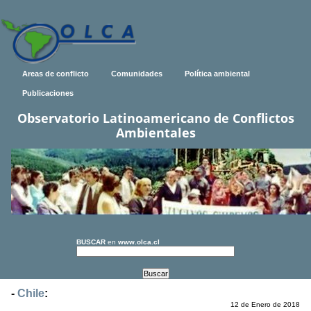
Areas de conflicto
Comunidades
Política ambiental
Publicaciones
Observatorio Latinoamericano de Conflictos
Ambientales
BUSCAR
en
www.olca.cl
-
Chile
:
12 de Enero de 2018