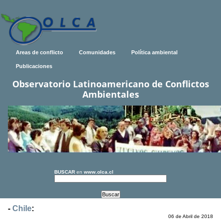
Areas de conflicto
Comunidades
Política ambiental
Publicaciones
Observatorio Latinoamericano de Conflictos
Ambientales
BUSCAR
en
www.olca.cl
-
Chile
:
06 de Abril de 2018