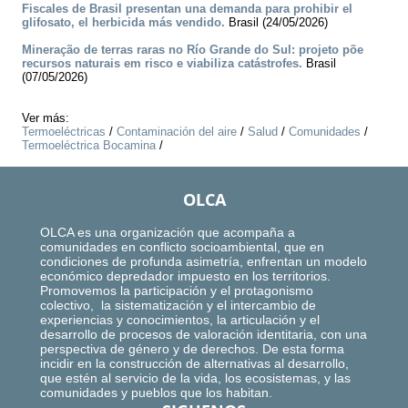
Fiscales de Brasil presentan una demanda para prohibir el
glifosato, el herbicida más vendido.
Brasil (24/05/2026)
Mineração de terras raras no Río Grande do Sul: projeto põe
recursos naturais em risco e viabiliza catástrofes.
Brasil
(07/05/2026)
Ver más:
Termoeléctricas
/
Contaminación del aire
/
Salud
/
Comunidades
/
Termoeléctrica Bocamina
/
OLCA
OLCA es una organización que acompaña a
comunidades en conflicto socioambiental, que en
condiciones de profunda asimetría, enfrentan un modelo
económico depredador impuesto en los territorios.
Promovemos la participación y el protagonismo
colectivo, la sistematización y el intercambio de
experiencias y conocimientos, la articulación y el
desarrollo de procesos de valoración identitaria, con una
perspectiva de género y de derechos. De esta forma
incidir en la construcción de alternativas al desarrollo,
que estén al servicio de la vida, los ecosistemas, y las
comunidades y pueblos que los habitan.