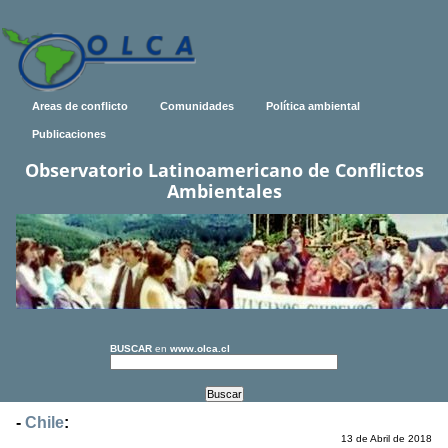
Areas de conflicto
Comunidades
Política ambiental
Publicaciones
Observatorio Latinoamericano de Conflictos
Ambientales
BUSCAR
en
www.olca.cl
-
Chile
:
13 de Abril de 2018