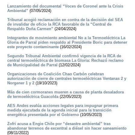
Lanzamiento del documental “Voces de Coronel ante la Crisis
Ambiental”
(07/05/2024)
Tribunal acogió reclamación en contra de la decisión del SEA
de invalidar de oficio la RCA favorable de la “Central de
Respaldo Doña Carmen”
(24/04/2024)
Integrantes de movimiento ambiental No a la Termoeléctrica La
Gloria de Parral piden respaldo al Presidente Boric para detener
este proyecto contaminante
(16/02/2024)
Segundo Tribunal Ambiental confirmó vigencia de la RCA de
central termoeléctrica de biomasa La Gloria: Rechazó reclamo
de Municipalidad de Parral
(12/02/2024)
Organizaciones de Coalición Chao Carbón celebran
autorización de cierre de centrales termoeléctricas Ventanas 2 y
Norgener 1 y 2
(19/10/2023)
Más de cien cormoranes mueren a causa de planta desaladora
de termoeléctrica Guacolda
(22/05/2023)
AES Andes evalúa acciones legales para impugnar primera
medida ejecutada de la agenda inicial para la transición
energética presentada por el Gobierno
(10/05/2023)
Zofri acusa a Engie Chile por “desastre ambiental” tras
abandonar terrenos de excentral a diésel sin hacer saneamiento
(08/11/2022)