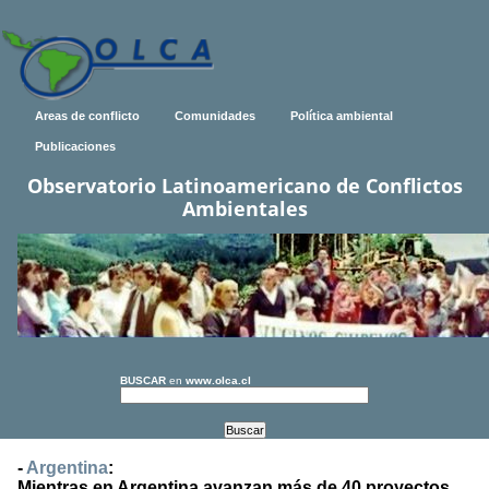
Areas de conflicto
Comunidades
Política ambiental
Publicaciones
Observatorio Latinoamericano de Conflictos
Ambientales
BUSCAR
en
www.olca.cl
-
Argentina
:
Mientras en Argentina avanzan más de 40 proyectos