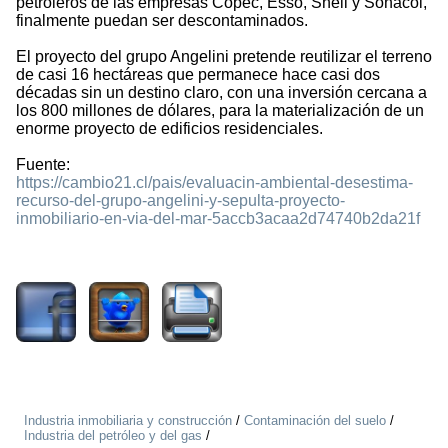
petroleros de las empresas Copec, Esso, Shell y Sonacol,
finalmente puedan ser descontaminados.
El proyecto del grupo Angelini pretende reutilizar el terreno
de casi 16 hectáreas que permanece hace casi dos
décadas sin un destino claro, con una inversión cercana a
los 800 millones de dólares, para la materialización de un
enorme proyecto de edificios residenciales.
Fuente:
https://cambio21.cl/pais/evaluacin-ambiental-desestima-
recurso-del-grupo-angelini-y-sepulta-proyecto-
inmobiliario-en-via-del-mar-5accb3acaa2d74740b2da21f
1336
Industria inmobiliaria y construcción
/
Contaminación del suelo
/
Industria del petróleo y del gas
/