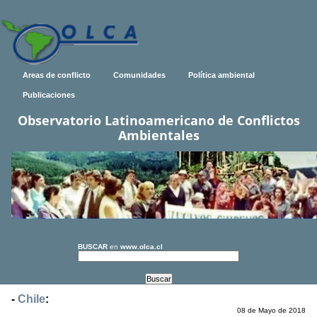
Areas de conflicto
Comunidades
Política ambiental
Publicaciones
Observatorio Latinoamericano de Conflictos
Ambientales
BUSCAR
en
www.olca.cl
-
Chile
:
08 de Mayo de 2018