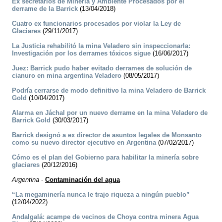
Ex secretarios de Minería y Ambiente Procesados por el
derrame de la Barrick
(13/04/2018)
Cuatro ex funcionarios procesados por violar la Ley de
Glaciares
(29/11/2017)
La Justicia rehabilitó la mina Veladero sin inspeccionarla:
Investigación por los derrames tóxicos sigue
(16/06/2017)
Juez: Barrick pudo haber evitado derrames de solución de
cianuro en mina argentina Veladero
(08/05/2017)
Podría cerrarse de modo definitivo la mina Veladero de Barrick
Gold
(10/04/2017)
Alarma en Jáchal por un nuevo derrame en la mina Veladero de
Barrick Gold
(30/03/2017)
Barrick designó a ex director de asuntos legales de Monsanto
como su nuevo director ejecutivo en Argentina
(07/02/2017)
Cómo es el plan del Gobierno para habilitar la minería sobre
glaciares
(20/12/2016)
Argentina
-
Contaminación del agua
“La megaminería nunca le trajo riqueza a ningún pueblo”
(12/04/2022)
Andalgalá: acampe de vecinos de Choya contra minera Agua