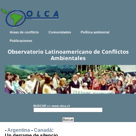
Areas de conflicto
Comunidades
Política ambiental
Publicaciones
Observatorio Latinoamericano de Conflictos
Ambientales
BUSCAR
en
www.olca.cl
-
Argentina
-
Canadá
:
Un derrame de silencio