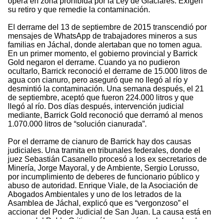
opera en zona prohibida por la Ley de Glaciares. Exigen
su retiro y que remedie la contaminación.
El derrame del 13 de septiembre de 2015 transcendió por
mensajes de WhatsApp de trabajadores mineros a sus
familias en Jáchal, donde alertaban que no tomen agua.
En un primer momento, el gobierno provincial y Barrick
Gold negaron el derrame. Cuando ya no pudieron
ocultarlo, Barrick reconoció el derrame de 15.000 litros de
agua con cianuro, pero aseguró que no llegó al río y
desmintió la contaminación. Una semana después, el 21
de septiembre, aceptó que fueron 224.000 litros y que
llegó al río. Dos días después, intervención judicial
mediante, Barrick Gold reconoció que derramó al menos
1.070.000 litros de “solución cianurada”.
Por el derrame de cianuro de Barrick hay dos causas
judiciales. Una tramita en tribunales federales, donde el
juez Sebastián Casanello procesó a los ex secretarios de
Minería, Jorge Mayoral, y de Ambiente, Sergio Lorusso,
por incumplimiento de deberes de funcionario público y
abuso de autoridad. Enrique Viale, de la Asociación de
Abogados Ambientales y uno de los letrados de la
Asamblea de Jáchal, explicó que es “vergonzoso” el
accionar del Poder Judicial de San Juan. La causa está en