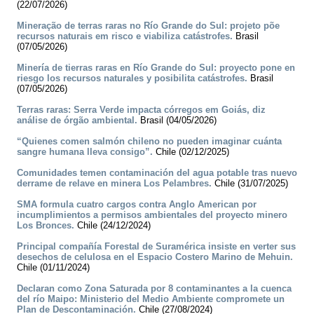
(22/07/2026)
Mineração de terras raras no Río Grande do Sul: projeto põe
recursos naturais em risco e viabiliza catástrofes.
Brasil
(07/05/2026)
Minería de tierras raras en Río Grande do Sul: proyecto pone en
riesgo los recursos naturales y posibilita catástrofes.
Brasil
(07/05/2026)
Terras raras: Serra Verde impacta córregos em Goiás, diz
análise de órgão ambiental.
Brasil (04/05/2026)
“Quienes comen salmón chileno no pueden imaginar cuánta
sangre humana lleva consigo”.
Chile (02/12/2025)
Comunidades temen contaminación del agua potable tras nuevo
derrame de relave en minera Los Pelambres.
Chile (31/07/2025)
SMA formula cuatro cargos contra Anglo American por
incumplimientos a permisos ambientales del proyecto minero
Los Bronces.
Chile (24/12/2024)
Principal compañía Forestal de Suramérica insiste en verter sus
desechos de celulosa en el Espacio Costero Marino de Mehuin.
Chile (01/11/2024)
Declaran como Zona Saturada por 8 contaminantes a la cuenca
del río Maipo: Ministerio del Medio Ambiente compromete un
Plan de Descontaminación.
Chile (27/08/2024)