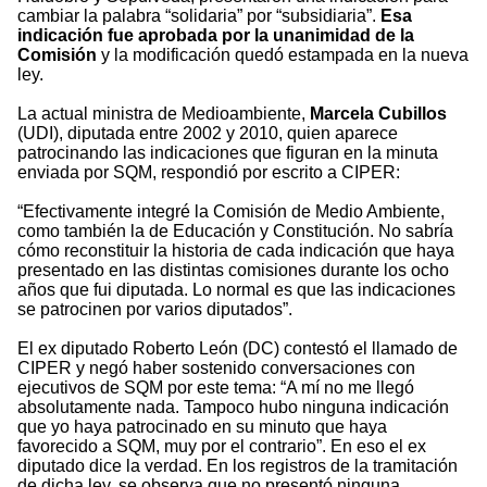
cambiar la palabra “solidaria” por “subsidiaria”.
Esa
indicación fue aprobada por la unanimidad de la
Comisión
y la modificación quedó estampada en la nueva
ley.
La actual ministra de Medioambiente,
Marcela Cubillos
(UDI), diputada entre 2002 y 2010, quien aparece
patrocinando las indicaciones que figuran en la minuta
enviada por SQM, respondió por escrito a CIPER:
“Efectivamente integré la Comisión de Medio Ambiente,
como también la de Educación y Constitución. No sabría
cómo reconstituir la historia de cada indicación que haya
presentado en las distintas comisiones durante los ocho
años que fui diputada. Lo normal es que las indicaciones
se patrocinen por varios diputados”.
El ex diputado Roberto León (DC) contestó el llamado de
CIPER y negó haber sostenido conversaciones con
ejecutivos de SQM por este tema: “A mí no me llegó
absolutamente nada. Tampoco hubo ninguna indicación
que yo haya patrocinado en su minuto que haya
favorecido a SQM, muy por el contrario”. En eso el ex
diputado dice la verdad. En los registros de la tramitación
de dicha ley, se observa que no presentó ninguna