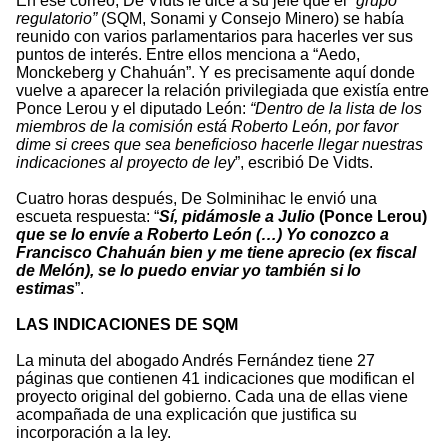
En ese correo, De Vidts le dice a su jefe que el
“grupo
regulatorio”
(SQM, Sonami y Consejo Minero) se había
reunido con varios parlamentarios para hacerles ver sus
puntos de interés. Entre ellos menciona a “Aedo,
Monckeberg y Chahuán”. Y es precisamente aquí donde
vuelve a aparecer la relación privilegiada que existía entre
Ponce Lerou y el diputado León:
“Dentro de la lista de los
miembros de la comisión está Roberto León, por favor
dime si crees que sea beneficioso hacerle llegar nuestras
indicaciones al proyecto de ley
”, escribió De Vidts.
Cuatro horas después, De Solminihac le envió una
escueta respuesta: “
Sí, pidámosle a Julio
(Ponce Lerou)
que se lo envíe a Roberto León (…) Yo conozco a
Francisco Chahuán bien y me tiene aprecio (ex fiscal
de Melón), se lo puedo enviar yo también si lo
estimas
”.
LAS INDICACIONES DE SQM
La minuta del abogado Andrés Fernández tiene 27
páginas que contienen 41 indicaciones que modifican el
proyecto original del gobierno. Cada una de ellas viene
acompañada de una explicación que justifica su
incorporación a la ley.