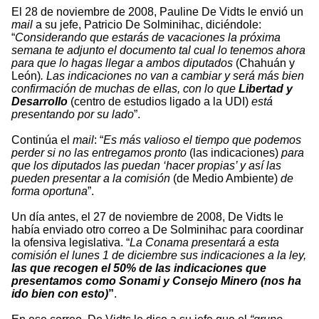
El 28 de noviembre de 2008, Pauline De Vidts le envió un
mail
a su jefe, Patricio De Solminihac, diciéndole:
“
Considerando que estarás de vacaciones la próxima
semana te adjunto el documento tal cual lo tenemos ahora
para que lo hagas llegar a ambos diputados
(Chahuán y
León)
. Las indicaciones no van a cambiar y será más bien
confirmación de muchas de ellas, con lo que
Libertad y
Desarrollo
(centro de estudios ligado a la UDI)
está
presentando por su lado
”.
Continúa el
mail
: “
Es más valioso el tiempo que podemos
perder si no las entregamos pronto
(las indicaciones)
para
que los diputados las puedan ‘hacer propias’ y así las
pueden presentar a la comisión
(de Medio Ambiente)
de
forma oportuna
”.
Un día antes, el 27 de noviembre de 2008, De Vidts le
había enviado otro correo a De Solminihac para coordinar
la ofensiva legislativa. “
La Conama presentará a esta
comisión el lunes 1 de diciembre sus indicaciones a la ley,
las que recogen el 50% de las indicaciones que
presentamos como Sonami y Consejo Minero (nos ha
ido bien con esto)
”
.