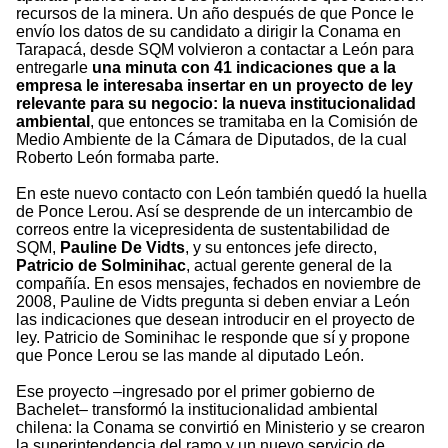
recursos de la minera. Un año después de que Ponce le
envío los datos de su candidato a dirigir la Conama en
Tarapacá, desde SQM volvieron a contactar a León para
entregarle
una minuta con 41 indicaciones que a la
empresa le interesaba insertar en un proyecto de ley
relevante para su negocio: la nueva institucionalidad
ambiental
, que entonces se tramitaba en la Comisión de
Medio Ambiente de la Cámara de Diputados, de la cual
Roberto León formaba parte.
En este nuevo contacto con León también quedó la huella
de Ponce Lerou. Así se desprende de un intercambio de
correos entre la vicepresidenta de sustentabilidad de
SQM,
Pauline De Vidts
, y su entonces jefe directo,
Patricio de Solminihac
, actual gerente general de la
compañía. En esos mensajes, fechados en noviembre de
2008, Pauline de Vidts pregunta si deben enviar a León
las indicaciones que desean introducir en el proyecto de
ley. Patricio de Sominihac le responde que sí y propone
que Ponce Lerou se las mande al diputado León.
Ese proyecto –ingresado por el primer gobierno de
Bachelet– transformó la institucionalidad ambiental
chilena: la Conama se convirtió en Ministerio y se crearon
la superintendencia del ramo y un nuevo servicio de