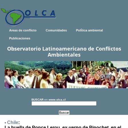
Areas de conflicto
Comunidades
Política ambiental
Publicaciones
Observatorio Latinoamericano de Conflictos
Ambientales
BUSCAR
en
www.olca.cl
-
Chile
:
La huella de Ponce Lerou, ex-yerno de Pinochet, en el