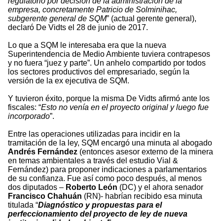
regulatorio por decisión de la administración de la
empresa, concretamente Patricio de Solminihac,
subgerente general de SQM
” (actual gerente general),
declaró De Vidts el 28 de junio de 2017.
Lo que a SQM le interesaba era que la nueva
Superintendencia de Medio Ambiente tuviera contrapesos
y no fuera “juez y parte”. Un anhelo compartido por todos
los sectores productivos del empresariado, según la
versión de la ex ejecutiva de SQM.
Y tuvieron éxito, porque la misma De Vidts afirmó ante los
fiscales: “
Esto no venía en el proyecto original y luego fue
incorporado
”.
Entre las operaciones utilizadas para incidir en la
tramitación de la ley, SQM encargó una minuta al abogado
Andrés Fernández
(entonces asesor externo de la minera
en temas ambientales a través del estudio Vial &
Fernández) para proponer indicaciones a parlamentarios
de su confianza. Fue así como poco después, al menos
dos diputados –
Roberto León
(DC) y el ahora senador
Francisco Chahuán
(RN)- habrían recibido esa minuta
titulada “
Diagnóstico y propuestas para el
perfeccionamiento del proyecto de ley de nueva