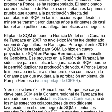
proteger a Ponce, se ha resquebrajado. El mencionado
correo electrónico de Ponce a su secretaria es la primera
prueba que apunta a la participación directa del
controlador de SQM en las instrucciones que desde la
minera se transmitieron durante años a dirigentes de casi
todo el arco político para allegar beneficios a su negocio.
El plan de SQM de poner a Horacio Merlet en la Conama
de Tarapacá en 2007 no tuvo éxito: Merlet fue designado
seremi de Agricultura en Rancagua. Pero igual entre 2010
y 2012 Merlet trabajó para SQM. Lo hizo en cuatro
proyectos de SQM en
Pampa Hermosa
, como consultor
de
Geobiota
. Ese proyecto en la Región de Tarapacá ha
sido clave para multiplicar las ganancias de SQM, porque
le permitió duplicar su producción de yodo. A Ponce Lerou
le interesaba instalar a un hombre de su confianza en la
Conama para que ayudara a la aprobación ambiental de
Pampa Hermosa (
vea reportaje de CIPER
).
Y en eso sí tuvo éxito Ponce Lerou. Porque ese cargo
clave para SQM en la Conama regional de Tarapacá fue
ocupado por el socialista
Luis Guzmán Contreras
, uno de
los más estrechos colaboradores de otro dirigente
favorecido con el dinero negro de SQM: el entonces