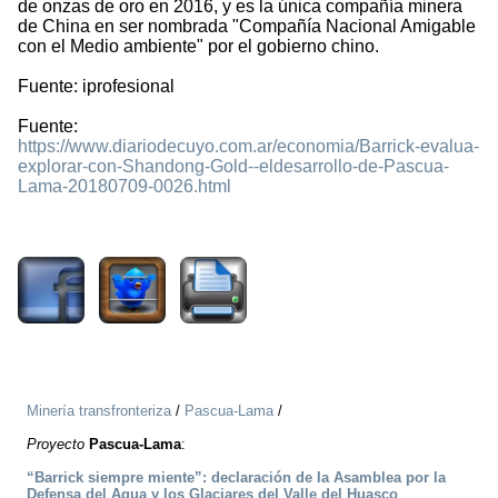
de onzas de oro en 2016, y es la única compañía minera
de China en ser nombrada "Compañía Nacional Amigable
con el Medio ambiente" por el gobierno chino.
Fuente: iprofesional
Fuente:
https://www.diariodecuyo.com.ar/economia/Barrick-evalua-
explorar-con-Shandong-Gold--eldesarrollo-de-Pascua-
Lama-20180709-0026.html
1465
Minería transfronteriza
/
Pascua-Lama
/
Proyecto
Pascua-Lama
:
“Barrick siempre miente”: declaración de la Asamblea por la
Defensa del Agua y los Glaciares del Valle del Huasco