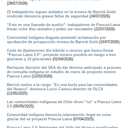
(28/07/2026)
23 trabajadores siguen aislados en la minera de Barrick Gold:
sindicato denuncia graves fallas de seguridad
(24/07/2026)
“Esto es una llamada de auxilio”: trabajadores de Pascua-Lama
llevan ocho días aislados y piden ser rescatados
(22/07/2026)
Comunidad Indígena diaguita presentó reclamación por
aprobación de prospección minera de Barrick Gold
(15/07/2026)
Corte de Apelaciones dio trámite a recurso que busca frenar
“Pascua Lama 2.0”: proyecto minero pondría en riesgo a tres
glaciares y 14 glaciaretes
(01/04/2026)
Rechazan decisión del SEA de dar término anticipado a proceso
de consulta indígena en estudio de cierre de proyecto minero
Pascua Lama
(12/02/2026)
Barrick vuelve a la carga: “Es una burla para las comunidades
del Huasco” denuncia Lucio Cuenca director de OLCA
(12/05/2025)
Las comunidades indígenas de Chile dicen “no” a Pascua Lama
2.0
(05/05/2025)
Comunidad indígena denuncia intervención ilegal en zona
glaciar del ex proyecto Pascua Lama
(07/04/2025)
Pascua Lama 2.0: Habitantes del Valle del Huasco movilizados