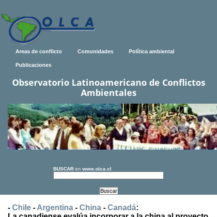
Areas de conflicto
Comunidades
Política ambiental
Publicaciones
Observatorio Latinoamericano de Conflictos
Ambientales
BUSCAR
en
www.olca.cl
-
Chile
-
Argentina
-
China
-
Canadá
:
La canadiense evalúa incorporar a la china al proyecto