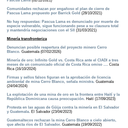
Pascua Lama
(02/11/2021)
Comunidades rechazan por engañoso el plan de cierre de
Pascua Lama propuesto por Barrick Gold
(28/10/2021)
No hay respuestas: Pascua Lama es denunciado por muerte de
especie vulnerable, sigue funcionando pese a su clausura total
y mantendría negociaciones con el SII
(31/03/2021)
Minería transfronteriza
Denuncian posible reapertura del proyecto minero Cerro
Blanco.
Guatemala (07/02/2026)
Minería de oro: Infinito Gold vs. Costa Rica ante el CIADI a tres
meses de un comunicado oficial de Costa Rica omiso ....
Costa
Rica (16/10/2024)
Firmas y sellos falsos figuran en la aprobación de licencia
ambiental de mina Cerro Blanco, señala ministra.
Guatemala
(24/04/2024)
La explotación de una mina de oro en la frontera entre Haití y la
República Dominicana causa preocupación.
Haití (17/09/2023)
Protesta en las aguas de Güija contra la minería en El Salvador
y Guatemala.
El Salvador (23/04/2023)
Guatemaltecos rechazan la mina Cerro Blanco a cielo abierto,
que afecta ríos de El Salvador.
Guatemala (19/09/2022)