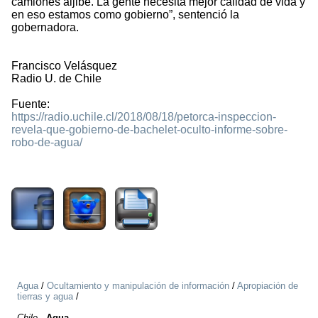
camiones aljibe. La gente necesita mejor calidad de vida y
en eso estamos como gobierno”, sentenció la
gobernadora.
Francisco Velásquez
Radio U. de Chile
Fuente:
https://radio.uchile.cl/2018/08/18/petorca-inspeccion-
revela-que-gobierno-de-bachelet-oculto-informe-sobre-
robo-de-agua/
2307
Agua
/
Ocultamiento y manipulación de información
/
Apropiación de
tierras y agua
/
Chile
-
Agua