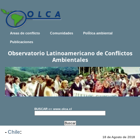
Areas de conflicto
Comunidades
Política ambiental
Publicaciones
Observatorio Latinoamericano de Conflictos
Ambientales
BUSCAR
en
www.olca.cl
-
Chile
:
18 de Agosto de 2018