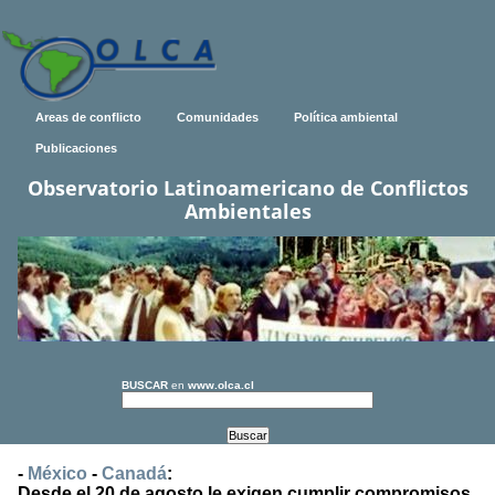
Areas de conflicto
Comunidades
Política ambiental
Publicaciones
Observatorio Latinoamericano de Conflictos
Ambientales
BUSCAR
en
www.olca.cl
-
México
-
Canadá
:
Desde el 20 de agosto le exigen cumplir compromisos