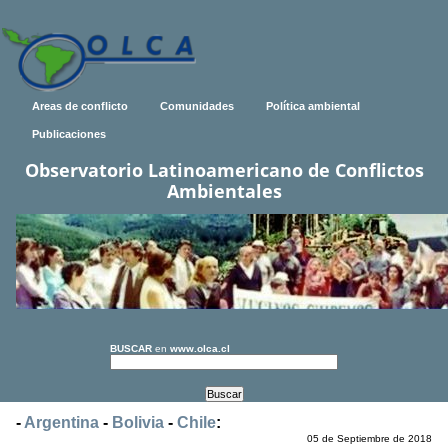
Areas de conflicto
Comunidades
Política ambiental
Publicaciones
Observatorio Latinoamericano de Conflictos
Ambientales
BUSCAR
en
www.olca.cl
-
Argentina
-
Bolivia
-
Chile
:
05 de Septiembre de 2018