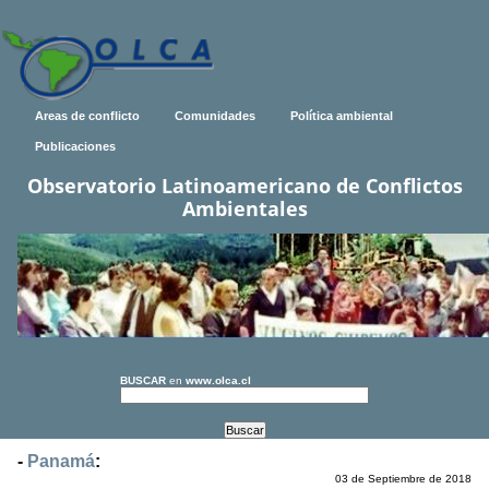
Areas de conflicto
Comunidades
Política ambiental
Publicaciones
Observatorio Latinoamericano de Conflictos
Ambientales
BUSCAR
en
www.olca.cl
-
Panamá
:
03 de Septiembre de 2018