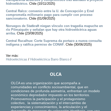
hidroeléctrico.
Chile (10/11/2025)
Central Ralco: convenio entre la U. de Concepción y Enel
comprometía millonario pago para cumplir con proceso
sancionatorio.
Chile (01/09/2025)
Noruegos de Statkraft niegan vínculo con tragedia mapuche en
río Pilmaiquén y señalan que hay otra hidroeléctrica aguas
arriba.
Chile (23/08/2025)
Central Rucalhue: Corte Suprema da portazo a nueva consulta
indígena y ratifica permiso de CONAF.
Chile (30/06/2025)
Ver más:
Hidroeléctricas
/
Hidroeléctrica Barro Blanco
/
OLCA
OLCA es una organización que acompaña a
comunidades en conflicto socioambiental, que en
condiciones de profunda asimetría, enfrentan un modelo
económico depredador impuesto en los territorios.
Promovemos la participación y el protagonismo
colectivo, la sistematización y el intercambio de
experiencias y conocimientos, la articulación y el
desarrollo de procesos de valoración identitaria, con una