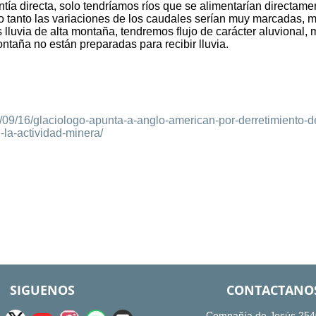
entía directa, solo tendríamos ríos que se alimentarían directame
lo tanto las variaciones de los caudales serían muy marcadas, 
 lluvia de alta montaña, tendremos flujo de carácter aluvional,
ntaña no están preparadas para recibir lluvia.
8/09/16/glaciologo-apunta-a-anglo-american-por-derretimiento-d
-la-actividad-minera/
SIGUENOS
CONTACTANO
Compañía de Jesús 254