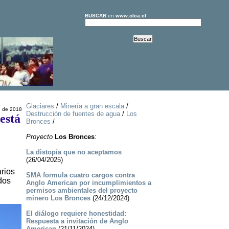
BUSCAR
en
www.olca.cl
Glaciares
/
Minería a gran escala
/
e de 2018
Destrucción de fuentes de agua
/
Los
está
Bronces
/
Proyecto
Los Bronces
:
La distopía que no aceptamos
(26/04/2025)
arios
SMA formula cuatro cargos contra
dos
Anglo American por incumplimientos a
permisos ambientales del proyecto
minero Los Bronces
(24/12/2024)
El diálogo requiere honestidad:
Respuesta a invitación de Anglo
American
(21/11/2024)