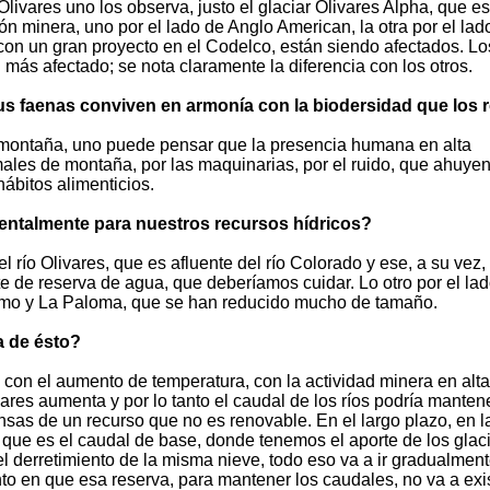
Olivares uno los observa, justo el glaciar Olivares Alpha, que es
n minera, uno por el lado de Anglo American, la otra por el lad
on un gran proyecto en el Codelco, están siendo afectados. Lo
 más afectado; se nota claramente la diferencia con los otros.
s faenas conviven en armonía con la biodersidad que los 
ta montaña, uno puede pensar que la presencia humana en alta
males de montaña, por las maquinarias, por el ruido, que ahuyen
ábitos alimenticios.
ntalmente para nuestros recursos hídricos?
l río Olivares, que es afluente del río Colorado y ese, a su vez,
e de reserva de agua, que deberíamos cuidar. Lo otro por el lad
omo y La Paloma, que se han reducido mucho de tamaño.
a de ésto?
o, con el aumento de temperatura, con la actividad minera en alta
iares aumenta y por lo tanto el caudal de los ríos podría manten
nsas de un recurso que no es renovable. En el largo plazo, en l
 que es el caudal de base, donde tenemos el aporte de los glac
del derretimiento de la misma nieve, todo eso va a ir gradualmen
 en que esa reserva, para mantener los caudales, no va a exist