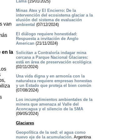
Lama
(15/01/2025)
Minas Atex y El Encierro: De la
intervención del ecosistema glaciar a la
elusión del sistema de evaluación
s van
ambiental
(07/12/2024)
El diálogo requiere honestidad:
 más
Respuesta a invitación de Anglo
American
(21/11/2024)
 en la
Solicitan a Contraloría indagar mina
cercana a Parque Nacional Glaciares:
está en área de preservación ecológica
(02/11/2024)
Los
s
Una vida digna y en armonía con la
os,
naturaleza requiere empresas honestas
iliza
y un Estado que proteja el bien común
(07/08/2024)
s
Los incumplimientos ambientales de la
minera que amenaza al Valle del
Aconcagua y el silencio de la SMA
(09/05/2024)
Glaciares
Geopolítica de la sed: el agua como
nuevo eje de la acumulación.
Argentina