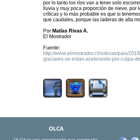
por lo tanto los ríos van a tener solo escorr
lluvia y muy poca proporción de nieve, por 
críticas y lo más probable es que si tenemos
que caudales, porque las laderas de alta mo
Por
Matías Rivas A.
El Mostrador
Fuente:
http://www.elmostrador.cl/noticias/pais/201
glaciares-se-estan-acelerando-por-culpa-de
4546
OLCA
OLCA es una organización que acompaña