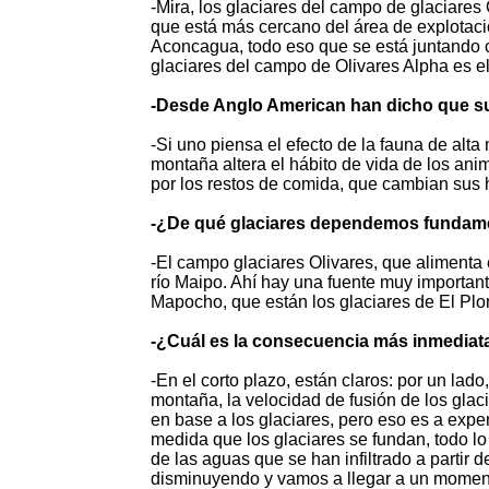
-Mira, los glaciares del campo de glaciares 
que está más cercano del área de explotació
Aconcagua, todo eso que se está juntando c
glaciares del campo de Olivares Alpha es el
-Desde Anglo American han dicho que su
-Si uno piensa el efecto de la fauna de al
montaña altera el hábito de vida de los ani
por los restos de comida, que cambian sus h
-¿De qué glaciares dependemos fundame
-El campo glaciares Olivares, que alimenta e
río Maipo. Ahí hay una fuente muy important
Mapocho, que están los glaciares de El Pl
-¿Cuál es la consecuencia más inmediat
-En el corto plazo, están claros: por un lad
montaña, la velocidad de fusión de los glac
en base a los glaciares, pero eso es a expe
medida que los glaciares se fundan, todo lo
de las aguas que se han infiltrado a partir 
disminuyendo y vamos a llegar a un momento