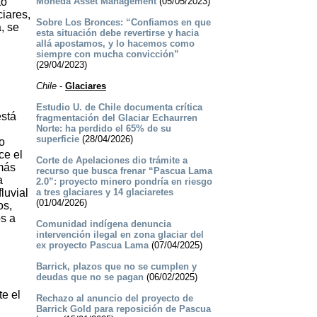
to
Moneda Asset Management
(05/05/2023)
ciares,
Sobre Los Bronces: “Confiamos en que
, se
esta situación debe revertirse y hacia
allá apostamos, y lo hacemos como
siempre con mucha convicción”
(29/04/2023)
Chile
-
Glaciares
Estudio U. de Chile documenta crítica
está
fragmentación del Glaciar Echaurren
Norte: ha perdido el 65% de su
superficie
(28/04/2026)
o
ce el
Corte de Apelaciones dio trámite a
 más
recurso que busca frenar “Pascua Lama
a
2.0”: proyecto minero pondría en riesgo
luvial
a tres glaciares y 14 glaciaretes
(01/04/2026)
os,
os a
Comunidad indígena denuncia
intervención ilegal en zona glaciar del
ex proyecto Pascua Lama
(07/04/2025)
Barrick, plazos que no se cumplen y
deudas que no se pagan
(06/02/2025)
e el
Rechazo al anuncio del proyecto de
Barrick Gold para reposición de Pascua