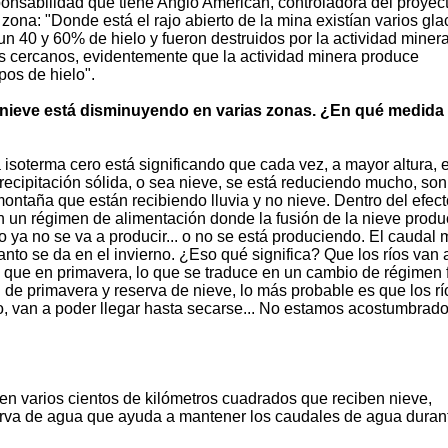
ponsabilidad que tiene Anglo American, controladora del proyec
ona: "Donde está el rajo abierto de la mina existían varios gla
n 40 y 60% de hielo y fueron destruidos por la actividad minera
res cercanos, evidentemente que la actividad minera produce
pos de hielo".
e nieve está disminuyendo en varias zonas. ¿En qué medida
 isoterma cero está significando que cada vez, a mayor altura, 
 precipitación sólida, o sea nieve, se está reduciendo mucho, son
ntaña que están recibiendo lluvia y no nieve. Dentro del efect
nen un régimen de alimentación donde la fusión de la nieve produ
 ya no se va a producir... o no se está produciendo. El caudal
o tanto se da en el invierno. ¿Eso qué significa? Que los ríos van 
que en primavera, lo que se traduce en un cambio de régimen f
 primavera y reserva de nieve, lo más probable es que los rí
no, van a poder llegar hasta secarse... No estamos acostumbrad
en varios cientos de kilómetros cuadrados que reciben nieve,
rva de agua que ayuda a mantener los caudales de agua durant