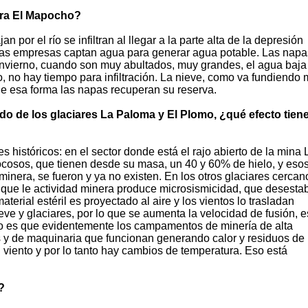
ara El Mapocho?
por el río se infiltran al llegar a la parte alta de la depresión
rias empresas captan agua para generar agua potable. Las napa
 invierno, cuando son muy abultados, muy grandes, el agua baja
 no hay tiempo para infiltración. La nieve, como va fundiendo
 de esa forma las napas recuperan su reserva.
do de los glaciares La Paloma y El Plomo, ¿qué efecto tiene
s históricos: en el sector donde está el rajo abierto de la mina 
 rocosos, que tienen desde su masa, un 40 y 60% de hielo, y eso
 minera, se fueron y ya no existen. En los otros glaciares cercan
que le actividad minera produce microsismicidad, que desestab
terial estéril es proyectado al aire y los vientos lo trasladan
eve y glaciares, por lo que se aumenta la velocidad de fusión, e
otro es que evidentemente los campamentos de minería de alta
 y de maquinaria que funcionan generando calor y residuos de
l viento y por lo tanto hay cambios de temperatura. Eso está
?