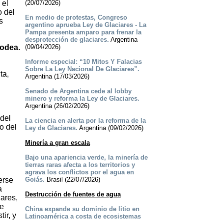
 el
(20/07/2026)
o del
En medio de protestas, Congreso
s
argentino aprueba Ley de Glaciares - La
Pampa presenta amparo para frenar la
desprotección de glaciares.
Argentina
rodea.
(09/04/2026)
Informe especial: “10 Mitos Y Falacias
Sobre La Ley Nacional De Glaciares”.
ta,
Argentina (17/03/2026)
Senado de Argentina cede al lobby
minero y reforma la Ley de Glaciares.
Argentina (26/02/2026)
 del
La ciencia en alerta por la reforma de la
o del
Ley de Glaciares.
Argentina (09/02/2026)
Minería a gran escala
Bajo una apariencia verde, la minería de
tierras raras afecta a los territorios y
agrava los conflictos por el agua en
erse
Goiás.
Brasil (22/07/2026)
a
Destrucción de fuentes de agua
iares,
te
China expande su dominio de litio en
ir, y
Latinoamérica a costa de ecosistemas