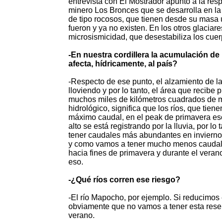
entrevista con El Mostrador apuntó a la res
minero Los Bronces que se desarrolla en la z
de tipo rocosos, que tienen desde su masa u
fueron y ya no existen. En los otros glacia
microsismicidad, que desestabiliza los cuer
-En nuestra cordillera la acumulación d
afecta, hídricamente, al país?
-Respecto de ese punto, el alzamiento de la
lloviendo y por lo tanto, el área que recibe
muchos miles de kilómetros cuadrados de mo
hidrológico, significa que los ríos, que tie
máximo caudal, en el peak de primavera eso
alto se está registrando por la lluvia, por l
tener caudales más abundantes en invierno 
y como vamos a tener mucho menos caudal de
hacia fines de primavera y durante el vera
eso.
-¿Qué ríos corren ese riesgo?
-El río Mapocho, por ejemplo. Si reducimos 
obviamente que no vamos a tener esta rese
verano.