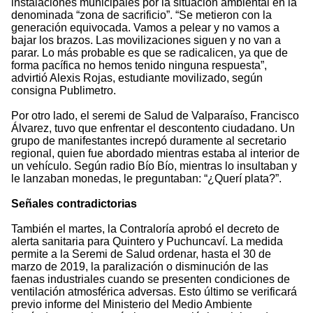
instalaciones municipales por la situación ambiental en la
denominada “zona de sacrificio”. “Se metieron con la
generación equivocada. Vamos a pelear y no vamos a
bajar los brazos. Las movilizaciones siguen y no van a
parar. Lo más probable es que se radicalicen, ya que de
forma pacífica no hemos tenido ninguna respuesta”,
advirtió Alexis Rojas, estudiante movilizado, según
consigna Publimetro.
Por otro lado, el seremi de Salud de Valparaíso, Francisco
Álvarez, tuvo que enfrentar el descontento ciudadano. Un
grupo de manifestantes increpó duramente al secretario
regional, quien fue abordado mientras estaba al interior de
un vehículo. Según radio Bío Bío, mientras lo insultaban y
le lanzaban monedas, le preguntaban: “¿Querí plata?”.
Señales contradictorias
También el martes, la Contraloría aprobó el decreto de
alerta sanitaria para Quintero y Puchuncaví. La medida
permite a la Seremi de Salud ordenar, hasta el 30 de
marzo de 2019, la paralización o disminución de las
faenas industriales cuando se presenten condiciones de
ventilación atmosférica adversas. Esto último se verificará
previo informe del Ministerio del Medio Ambiente