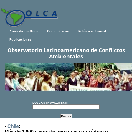
Areas de conflicto
Comunidades
Política ambiental
Publicaciones
Observatorio Latinoamericano de Conflictos
Ambientales
BUSCAR
en
www.olca.cl
-
Chile
:
Más de 1.000 casos de personas con síntomas