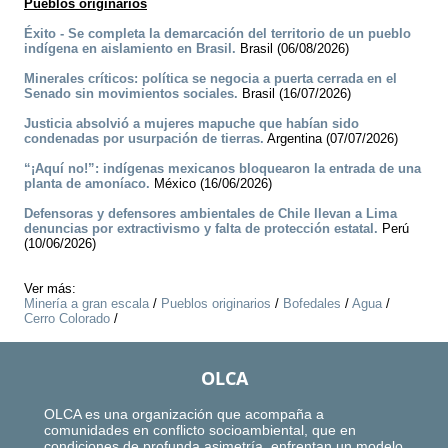
Pueblos originarios
Éxito - Se completa la demarcación del territorio de un pueblo
indígena en aislamiento en Brasil.
Brasil (06/08/2026)
Minerales críticos: política se negocia a puerta cerrada en el
Senado sin movimientos sociales.
Brasil (16/07/2026)
Justicia absolvió a mujeres mapuche que habían sido
condenadas por usurpación de tierras.
Argentina (07/07/2026)
“¡Aquí no!”: indígenas mexicanos bloquearon la entrada de una
planta de amoníaco.
México (16/06/2026)
Defensoras y defensores ambientales de Chile llevan a Lima
denuncias por extractivismo y falta de protección estatal.
Perú
(10/06/2026)
Ver más:
Minería a gran escala
/
Pueblos originarios
/
Bofedales
/
Agua
/
Cerro Colorado
/
OLCA
OLCA es una organización que acompaña a
comunidades en conflicto socioambiental, que en
condiciones de profunda asimetría, enfrentan un modelo