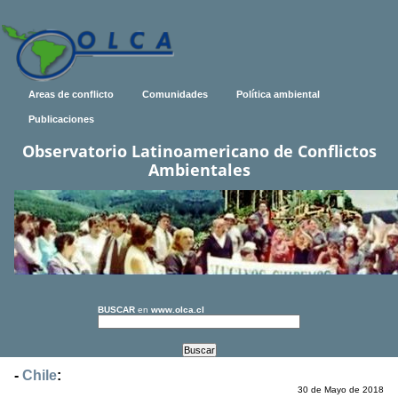
Areas de conflicto
Comunidades
Política ambiental
Publicaciones
Observatorio Latinoamericano de Conflictos
Ambientales
BUSCAR
en
www.olca.cl
-
Chile
:
30 de Mayo de 2018