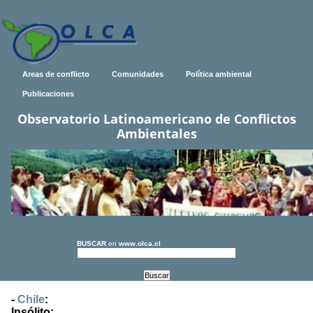
Areas de conflicto
Comunidades
Política ambiental
Publicaciones
Observatorio Latinoamericano de Conflictos
Ambientales
BUSCAR
en
www.olca.cl
-
Chile
:
Insólito: