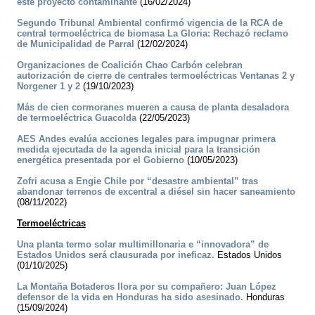
este proyecto contaminante
(16/02/2024)
Segundo Tribunal Ambiental confirmó vigencia de la RCA de
central termoeléctrica de biomasa La Gloria: Rechazó reclamo
de Municipalidad de Parral
(12/02/2024)
Organizaciones de Coalición Chao Carbón celebran
autorización de cierre de centrales termoeléctricas Ventanas 2 y
Norgener 1 y 2
(19/10/2023)
Más de cien cormoranes mueren a causa de planta desaladora
de termoeléctrica Guacolda
(22/05/2023)
AES Andes evalúa acciones legales para impugnar primera
medida ejecutada de la agenda inicial para la transición
energética presentada por el Gobierno
(10/05/2023)
Zofri acusa a Engie Chile por “desastre ambiental” tras
abandonar terrenos de excentral a diésel sin hacer saneamiento
(08/11/2022)
Termoeléctricas
Una planta termo solar multimillonaria e “innovadora” de
Estados Unidos será clausurada por ineficaz.
Estados Unidos
(01/10/2025)
La Montaña Botaderos llora por su compañero: Juan López
defensor de la vida en Honduras ha sido asesinado.
Honduras
(15/09/2024)