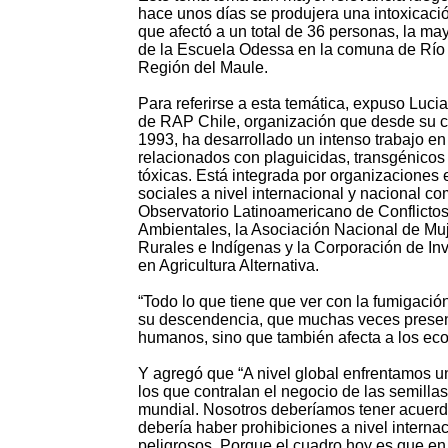
hace unos días se produjera una intoxicaci
que afectó a un total de 36 personas, la ma
de la Escuela Odessa en la comuna de Río 
Región del Maule.
Para referirse a esta temática, expuso Luc
de RAP Chile, organización que desde su c
1993, ha desarrollado un intenso trabajo e
relacionados con plaguicidas, transgénicos
tóxicas. Está integrada por organizaciones 
sociales a nivel internacional y nacional co
Observatorio Latinoamericano de Conflicto
Ambientales, la Asociación Nacional de Mu
Rurales e Indígenas y la Corporación de In
en Agricultura Alternativa.
“Todo lo que tiene que ver con la fumigació
su descendencia, que muchas veces present
humanos, sino que también afecta a los eco
Y agregó que “A nivel global enfrentamos 
los que contralan el negocio de las semillas
mundial. Nosotros deberíamos tener acuerdo
debería haber prohibiciones a nivel intern
peligrosos. Porque el cuadro hoy es que e