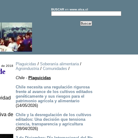
BUSCAR
en
www.olca.cl
Plaguicidas
/
Soberanía alimentaria
/
e de 2018
Agroindustria
/
Comunidades
/
de
Chile
-
Plaguicidas
Chile necesita una regulación rigurosa
frente al avance de los cultivos editados
genéticamente y sus riesgos para el
vidad
patrimonio agrícola y alimentario
(14/05/2026)
tiva de
Chile y la desregulación de los cultivos
editados: Una decisión que tensiona
ciencia, transparencia y agricultura
(28/04/2026)
3 de Diciembre: Día Internacional del No