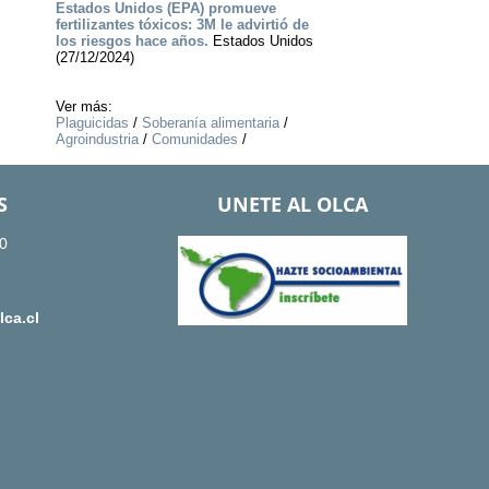
Estados Unidos (EPA) promueve
fertilizantes tóxicos: 3M le advirtió de
los riesgos hace años.
Estados Unidos
(27/12/2024)
Ver más:
Plaguicidas
/
Soberanía alimentaria
/
Agroindustria
/
Comunidades
/
S
UNETE AL OLCA
0
ca.cl