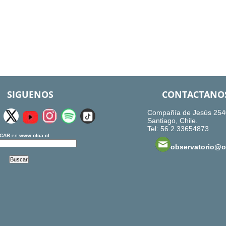
SIGUENOS
CONTACTANO
Compañía de Jesús 254
Santiago, Chile.
Tel: 56.2.33654873
CAR
en
www.olca.cl
observatorio@ol