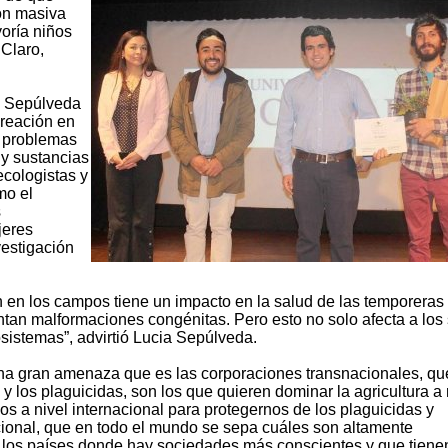
ón masiva
yoría niños
Claro,
ia Sepúlveda
reación en
n problemas
 y sustancias
ecologistas y
mo el
s
jeres
vestigación
n en los campos tiene un impacto en la salud de las temporeras
an malformaciones congénitas. Pero esto no solo afecta a los
sistemas”, advirtió Lucia Sepúlveda.
una gran amenaza que es las corporaciones transnacionales, qu
 y los plaguicidas, son los que quieren dominar la agricultura a 
s a nivel internacional para protegernos de los plaguicidas y
acional, que en todo el mundo se sepa cuáles son altamente
n los países donde hay sociedades más conscientes y que tien