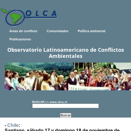
Areas de conflicto
Comunidades
Política ambiental
Publicaciones
Observatorio Latinoamericano de Conflictos
Ambientales
BUSCAR
en
www.olca.cl
-
Chile
:
Santiago, sábado 17 y domingo 18 de noviembre de