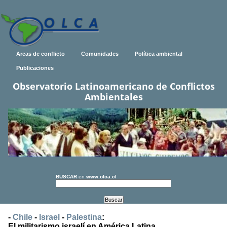
Areas de conflicto
Comunidades
Política ambiental
Publicaciones
Observatorio Latinoamericano de Conflictos
Ambientales
BUSCAR
en
www.olca.cl
-
Chile
-
Israel
-
Palestina
:
El militarismo israelí en América Latina