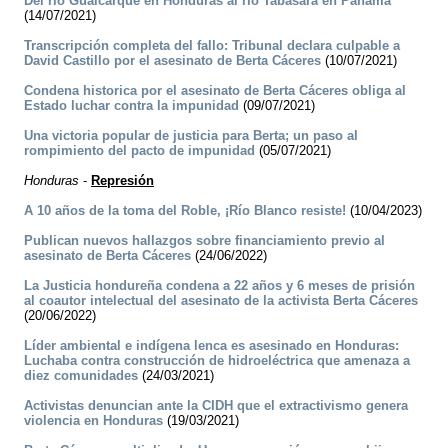
Del río Gualcarque en Honduras al río Tabasará en Panamá
(14/07/2021)
Transcripción completa del fallo: Tribunal declara culpable a
David Castillo por el asesinato de Berta Cáceres
(10/07/2021)
Condena historica por el asesinato de Berta Cáceres obliga al
Estado luchar contra la impunidad
(09/07/2021)
Una victoria popular de justicia para Berta; un paso al
rompimiento del pacto de impunidad
(05/07/2021)
Honduras
-
Represión
A 10 años de la toma del Roble, ¡Río Blanco resiste!
(10/04/2023)
Publican nuevos hallazgos sobre financiamiento previo al
asesinato de Berta Cáceres
(24/06/2022)
La Justicia hondureña condena a 22 años y 6 meses de prisión
al coautor intelectual del asesinato de la activista Berta Cáceres
(20/06/2022)
Líder ambiental e indígena lenca es asesinado en Honduras:
Luchaba contra construcción de hidroeléctrica que amenaza a
diez comunidades
(24/03/2021)
Activistas denuncian ante la CIDH que el extractivismo genera
violencia en Honduras
(19/03/2021)