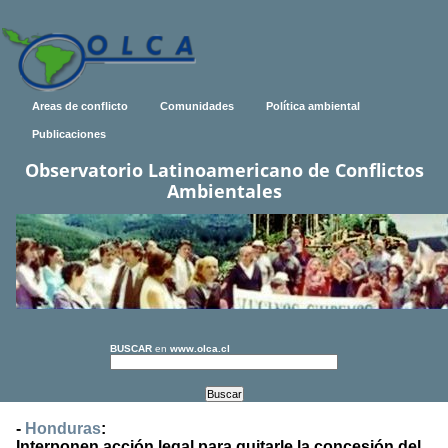
Areas de conflicto
Comunidades
Política ambiental
Publicaciones
Observatorio Latinoamericano de Conflictos
Ambientales
BUSCAR
en
www.olca.cl
-
Honduras
:
Interponen acción legal para quitarle la concesión del