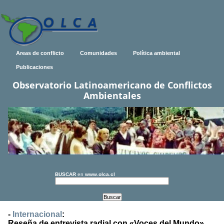
Areas de conflicto
Comunidades
Política ambiental
Publicaciones
Observatorio Latinoamericano de Conflictos
Ambientales
BUSCAR
en
www.olca.cl
-
Internacional
:
Reseña de entrevista radial con «Voces del Mundo»,