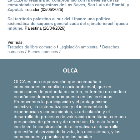
La CEDHU reafirma su compromiso con la defensa de las
comunidades campesinas de Las Naves, San Luis de Pambil y
Zapotal.
Ecuador (03/06/2026)
Del territorio palestino al sur del Líbano: una política
sistemática de saqueos generalizada del ejército israelí queda
impune.
Palestina (26/04/2026)
Ver más:
Tratados de libre comercio
/
Legislación ambiental
/
Derechos
humanos
/
Bienes comunes
/
OLCA
OLCA es una organización que acompaña a
comunidades en conflicto socioambiental, que en
condiciones de profunda asimetría, enfrentan un modelo
económico depredador impuesto en los territorios.
Promovemos la participación y el protagonismo
colectivo, la sistematización y el intercambio de
experiencias y conocimientos, la articulación y el
desarrollo de procesos de valoración identitaria, con una
perspectiva de género y de derechos. De esta forma
incidir en la construcción de alternativas al desarrollo,
que estén al servicio de la vida, los ecosistemas, y las
comunidades y pueblos que los habitan.