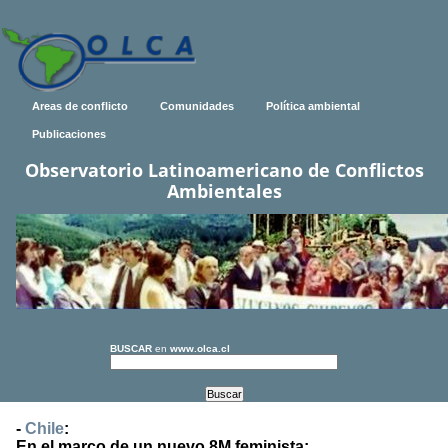
Areas de conflicto
Comunidades
Política ambiental
Publicaciones
Observatorio Latinoamericano de Conflictos
Ambientales
BUSCAR
en
www.olca.cl
-
Chile
:
En el marco de un nuevo 8M feminista: