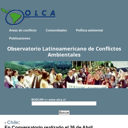
Areas de conflicto
Comunidades
Política ambiental
Publicaciones
Observatorio Latinoamericano de Conflictos
Ambientales
BUSCAR
en
www.olca.cl
-
Chile
:
En Conversatorio realizado el 26 de Abril