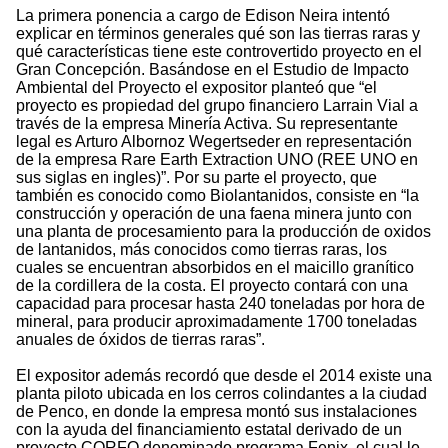
La primera ponencia a cargo de Edison Neira intentó
explicar en términos generales qué son las tierras raras y
qué características tiene este controvertido proyecto en el
Gran Concepción. Basándose en el Estudio de Impacto
Ambiental del Proyecto el expositor planteó que “el
proyecto es propiedad del grupo financiero Larrain Vial a
través de la empresa Minería Activa. Su representante
legal es Arturo Albornoz Wegertseder en representación
de la empresa Rare Earth Extraction UNO (REE UNO en
sus siglas en ingles)”. Por su parte el proyecto, que
también es conocido como Biolantanidos, consiste en “la
construcción y operación de una faena minera junto con
una planta de procesamiento para la producción de oxidos
de lantanidos, más conocidos como tierras raras, los
cuales se encuentran absorbidos en el maicillo granítico
de la cordillera de la costa. El proyecto contará con una
capacidad para procesar hasta 240 toneladas por hora de
mineral, para producir aproximadamente 1700 toneladas
anuales de óxidos de tierras raras”.
El expositor además recordó que desde el 2014 existe una
planta piloto ubicada en los cerros colindantes a la ciudad
de Penco, en donde la empresa montó sus instalaciones
con la ayuda del financiamiento estatal derivado de un
proyecto CORFO denominado programa Fenix, el cual le