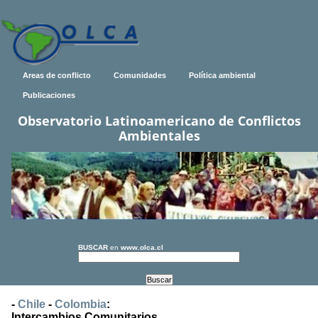
Areas de conflicto
Comunidades
Política ambiental
Publicaciones
Observatorio Latinoamericano de Conflictos
Ambientales
BUSCAR
en
www.olca.cl
-
Chile
-
Colombia
:
Intercambios Comunitarios