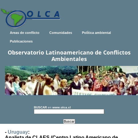
Areas de conflicto
Comunidades
Política ambiental
Publicaciones
Observatorio Latinoamericano de Conflictos
Ambientales
BUSCAR
en
www.olca.cl
-
Uruguay
:
Analista de CLAES (Centro Latino Americano de