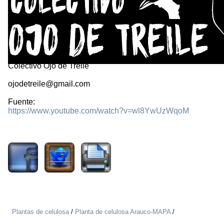
Colectivo Ojo de Treile
ojodetreile@gmail.com
Fuente:
https://www.youtube.com/watch?v=wl8YwUzWqoM
1858
Plantas de celulosa
/
Planta de celulosa Arauco-MAPA
/