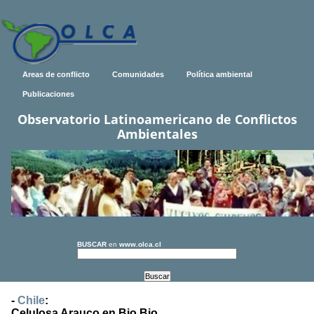
Areas de conflicto
Comunidades
Política ambiental
Publicaciones
Observatorio Latinoamericano de Conflictos
Ambientales
BUSCAR
en
www.olca.cl
-
Chile
:
Celulosa Arauco en Bio Bio