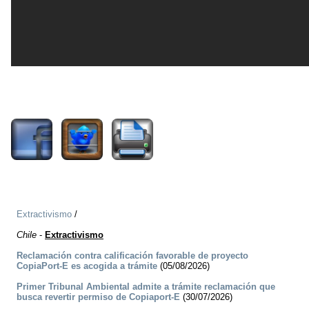
1953
Extractivismo
/
Chile
-
Extractivismo
Reclamación contra calificación favorable de proyecto
CopiaPort-E es acogida a trámite
(05/08/2026)
Primer Tribunal Ambiental admite a trámite reclamación que
busca revertir permiso de Copiaport-E
(30/07/2026)