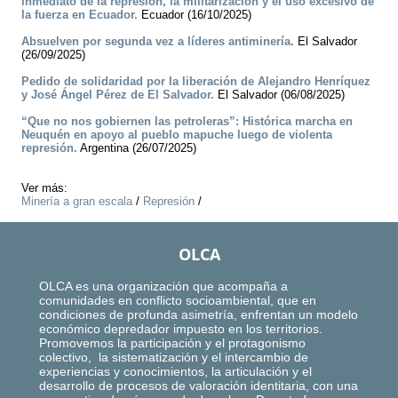
inmediato de la represión, la militarización y el uso excesivo de
la fuerza en Ecuador.
Ecuador (16/10/2025)
Absuelven por segunda vez a líderes antiminería.
El Salvador
(26/09/2025)
Pedido de solidaridad por la liberación de Alejandro Henríquez
y José Ángel Pérez de El Salvador.
El Salvador (06/08/2025)
“Que no nos gobiernen las petroleras”: Histórica marcha en
Neuquén en apoyo al pueblo mapuche luego de violenta
represión.
Argentina (26/07/2025)
Ver más:
Minería a gran escala
/
Represión
/
OLCA
OLCA es una organización que acompaña a
comunidades en conflicto socioambiental, que en
condiciones de profunda asimetría, enfrentan un modelo
económico depredador impuesto en los territorios.
Promovemos la participación y el protagonismo
colectivo, la sistematización y el intercambio de
experiencias y conocimientos, la articulación y el
desarrollo de procesos de valoración identitaria, con una